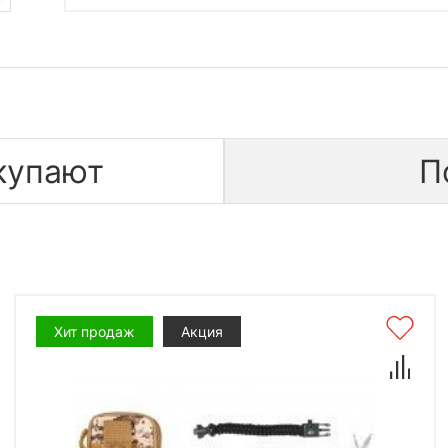
купают
П
Хит продаж
Акция