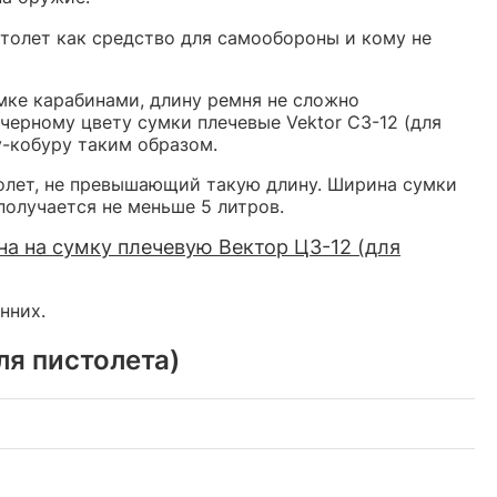
столет как средство для самообороны и кому не
мке карабинами, длину ремня не сложно
черному цвету сумки плечевые Vektor СЗ-12 (для
у-кобуру таким образом.
толет, не превышающий такую длину. Ширина сумки
олучается не меньше 5 литров.
на на сумку плечевую Вектор ЦЗ-12 (для
нних.
ля пистолета)