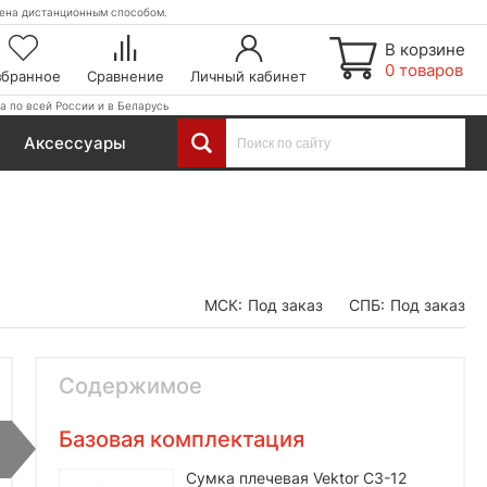
етена дистанционным способом.
В корзине
0 товаров
збранное
Сравнение
Личный кабинет
а по всей России и в Беларусь
Аксессуары
МСК:
Под заказ
СПБ:
Под заказ
Содержимое
Базовая комплектация
Сумка плечевая Vektor СЗ-12