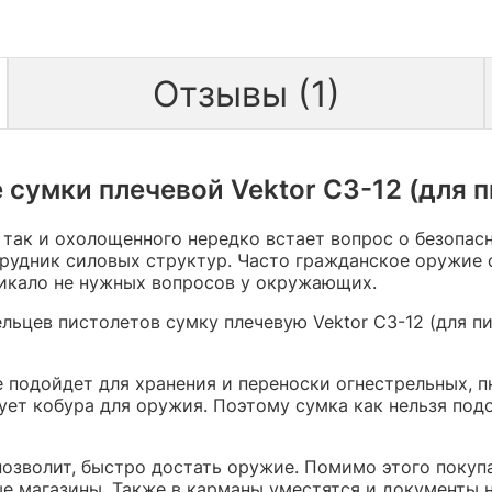
Отзывы (1)
 сумки плечевой Vektor СЗ-12 (для п
 так и охолощенного нередко встает вопрос о безопас
отрудник силовых структур. Часто гражданское оружие
зникало не нужных вопросов у окружающих.
льцев пистолетов сумку плечевую Vektor СЗ-12 (для п
е подойдет для хранения и переноски огнестрельных, 
вует кобура для оружия. Поэтому сумка как нельзя под
позволит, быстро достать оружие. Помимо этого покуп
ые магазины. Также в карманы уместятся и документы 