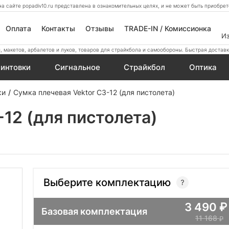
а сайте popadiv10.ru представлена в ознакомительных целях, и не может быть приобр
Оплата
Контакты
Отзывы
TRADE-IN / Комиссионка
И
 макетов, арбалетов и луков, товаров для страйкбола и самообороны. Быстрая доставк
интовки
Сигнальное
Страйкбол
Оптика
ки
Сумка плечевая Vektor СЗ-12 (для пистолета)
12 (для пистолета)
Выберите комплектацию
3 490
Базовая комплектация
11 168