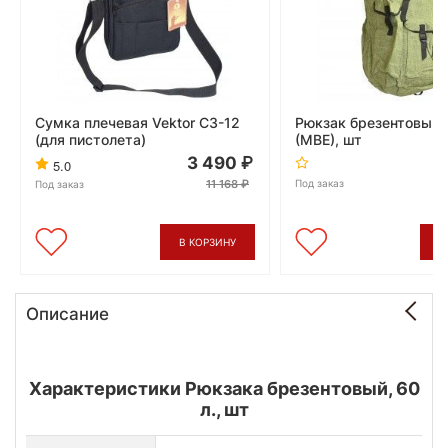
Сумка плечевая Vektor СЗ-12
Рюкзак брезентовый, 
(для пистолета)
(МВЕ), шт
3 490
5.0
11 168
Под заказ
Под заказ
В КОРЗИНУ
В
Описание
Характеристики Рюкзака брезентовый, 60
л., шт