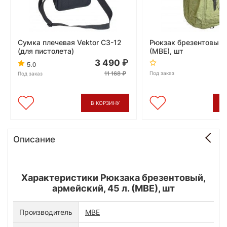
Сумка плечевая Vektor СЗ-12
Рюкзак брезентовый, 
(для пистолета)
(МВЕ), шт
3 490
5.0
11 168
Под заказ
Под заказ
В КОРЗИНУ
В
Описание
Характеристики Рюкзака брезентовый,
армейский, 45 л. (МВЕ), шт
Производитель
МВЕ