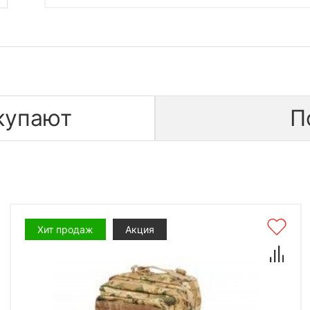
купают
П
Хит продаж
Акция