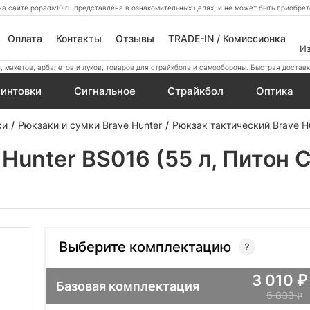
а сайте popadiv10.ru представлена в ознакомительных целях, и не может быть приобр
Оплата
Контакты
Отзывы
TRADE-IN / Комиссионка
И
 макетов, арбалетов и луков, товаров для страйкбола и самообороны. Быстрая доставк
интовки
Сигнальное
Страйкбол
Оптика
ки
Рюкзаки и сумки Brave Hunter
Рюкзак тактический Brave Hu
Hunter BS016 (55 л, Питон 
Выберите комплектацию
3 010
Базовая комплектация
5 833