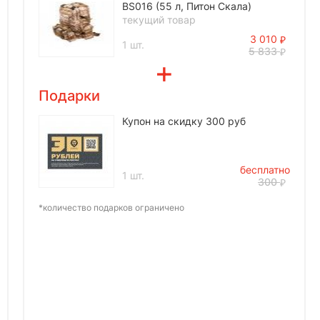
BS016 (55 л, Питон Скала)
текущий товар
3 010
1 шт.
5 833
Подарки
Купон на скидку 300 руб
бесплатно
1 шт.
300
*количество подарков ограничено