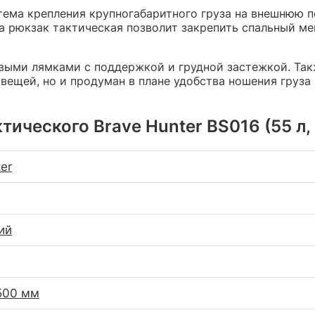
ема крепления крупногабаритного груза на внешнюю п
а рюкзак тактическая позволит закрепить спальный м
ыми лямками с поддержкой и грудной застежкой. Так
ещей, но и продуман в плане удобства ношения груза 
ического Brave Hunter BS016 (55 л, M
er
ий
500 мм