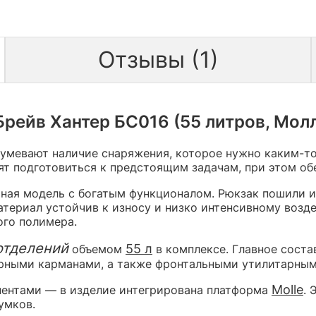
Отзывы (1)
рейв Хантер БС016 (55 литров, Молл
зумевают наличие снаряжения, которое нужно каким-т
т подготовиться к предстоящим задачам, при этом об
ьная модель с богатым функционалом. Рюкзак пошили 
материал устойчив к износу и низко интенсивному воз
го полимера.
отделений
55 л
объемом
в комплексе. Главное соста
рными карманами, а также фронтальными утилитарным
Molle
нентами — в изделие интегрирована платформа
. 
умков.