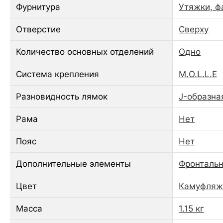
Фурнитура
Утяжки, ф
Отверстие
Сверху
Количество основных отделений
Одно
Система крепления
M.O.L.L.E
Разновидность лямок
J-образна
Рама
Нет
Пояс
Нет
Дополнительные элементы
Фронтальн
Цвет
Камуфляж 
Масса
1.15 кг