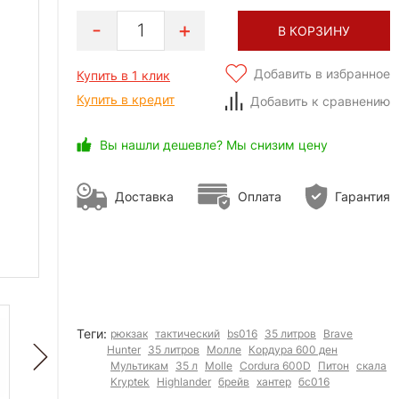
1
В КОРЗИНУ
Добавить в избранное
Купить в 1 клик
Купить в кредит
Добавить к сравнению
Вы нашли дешевле? Мы снизим цену
Доставка
Оплата
Гарантия
Теги:
рюкзак
тактический
bs016
35 литров
Brave
Hunter
35 литров
Молле
Кордура 600 ден
Мультикам
35 л
Molle
Cordura 600D
Питон
скала
Kryptek
Highlander
брейв
хантер
бс016