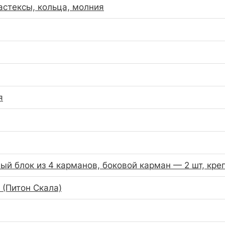
астексы, кольца, молния
я
ый блок из 4 карманов, боковой карман — 2 шт, кр
(Питон Скала)