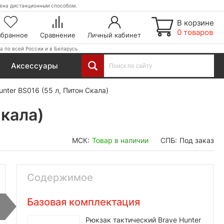
етена дистанционным способом.
В корзине
0 товаров
збранное
Сравнение
Личный кабинет
а по всей России и в Беларусь
Аксессуары
nter BS016 (55 л, Питон Скала)
Скала)
МСК:
Товар в наличии
СПБ:
Под заказ
Содержимое
Базовая комплектация
Рюкзак тактический Brave Hunter