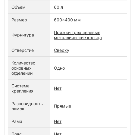
Объем
60 л
Размер
600x400 мм
Пряжки трехщелевые,
Фурнитура
металлические кольца
Отверстие
Сверху
Количество
основных
Одно
отделений
Система
Нет
крепления
Разновидность
Прямые
лямок
Рама
Нет
Пояс
Нет