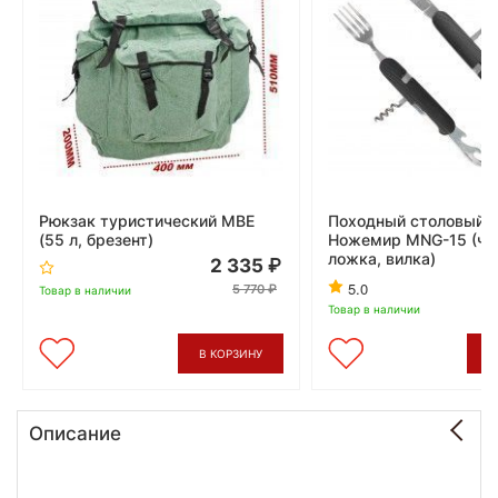
Рюкзак туристический МВЕ
Походный столовый 
(55 л, брезент)
Ножемир MNG-15 (че
ложка, вилка)
2 335
5.0
5 770
Товар в наличии
Товар в наличии
В КОРЗИНУ
В
Описание