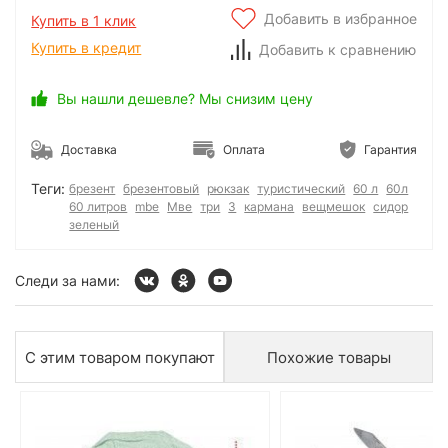
Добавить в избранное
Купить в 1 клик
Купить в кредит
Добавить к сравнению
Вы нашли дешевле? Мы снизим цену
Доставка
Оплата
Гарантия
Теги:
брезент
брезентовый
рюкзак
туристический
60 л
60л
60 литров
mbe
Мве
три
3
кармана
вещмешок
сидор
зеленый
Следи за нами:
С этим товаром покупают
Похожие товары