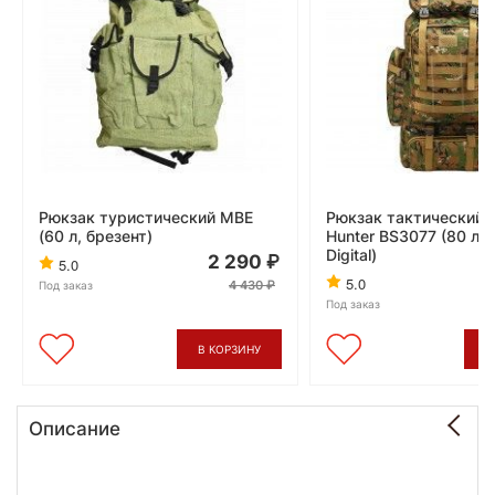
Рюкзак туристический МВЕ
Рюкзак тактический 
(60 л, брезент)
Hunter BS3077 (80 л, 
Digital)
2 290
5.0
5.0
4 430
Под заказ
Под заказ
В КОРЗИНУ
В
Описание