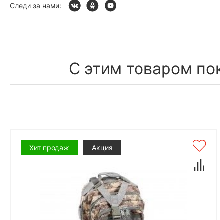
Следи за нами:
С этим товаром по
Хит продаж
Акция