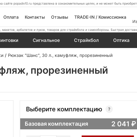
а сайте popadiv10.ru представлена в ознакомительных целях, и не может быть приобр
Оплата
Контакты
Отзывы
TRADE-IN / Комиссионка
И
 макетов, арбалетов и луков, товаров для страйкбола и самообороны. Быстрая доставк
интовки
Сигнальное
Страйкбол
Оптика
ки
Рюкзак "Шанс", 30 л., камуфляж, прорезиненный
муфляж, прорезиненный
Выберите комплектацию
2 041
Базовая комплектация