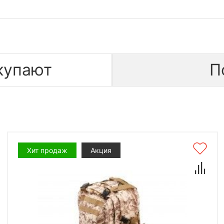
купают
П
Хит продаж
Акция