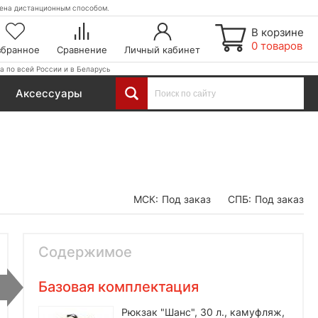
етена дистанционным способом.
В корзине
0 товаров
збранное
Сравнение
Личный кабинет
а по всей России и в Беларусь
Аксессуары
МСК:
Под заказ
СПБ:
Под заказ
Содержимое
Базовая комплектация
Рюкзак "Шанс", 30 л., камуфляж,