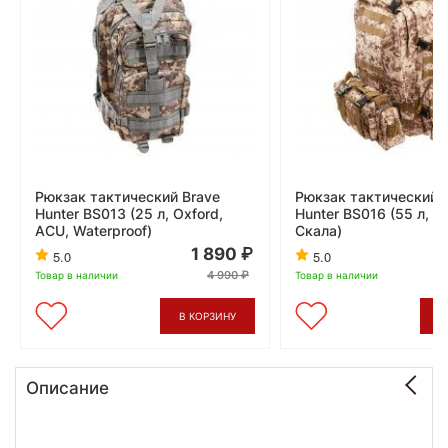
Рюкзак тактический Brave
Рюкзак тактический 
Hunter BS013 (25 л, Oxford,
Hunter BS016 (55 л, П
ACU, Waterproof)
Скала)
1 890
5.0
5.0
4 990
Товар в наличии
Товар в наличии
В КОРЗИНУ
В
Описание