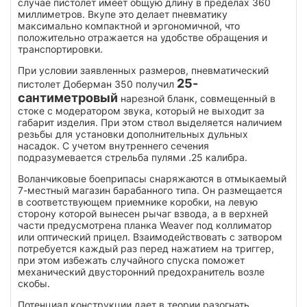
случае пистолет имеет общую длину в пределах 360
миллиметров. Вкупе это делает пневматику
максимально компактной и эргономичной, что
положительно отражается на удобстве обращения и
транспортировки.
При условии заявленных размеров, пневматический
25-
пистолет Доберман 350 получил
сантиметровый
нарезной бланк, совмещенный в
стоке с модератором звука, который не выходит за
габарит изделия. При этом ствол выделяется наличием
резьбы для установки дополнительных дульных
насадок. С учетом внутреннего сечения
подразумевается стрельба пулями .25 калибра.
Воланчиковые боеприпасы снаряжаются в отмыкаемый
7-местный магазин барабанного типа. Он размещается
в соответствующем приемнике коробки, на левую
сторону которой вынесен рычаг взвода, а в верхней
части предусмотрена планка Weaver под коллиматор
или оптический прицел. Взаимодействовать с затвором
потребуется каждый раз перед нажатием на триггер,
при этом избежать случайного спуска поможет
механический двусторонний предохранитель возле
скобы.
Потенциал конструкции дает в теории разогнать