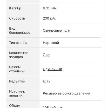
Калибр
6.35 мм
Скорость
200 м/c
Вид
Свинцовые пули
боеприпасов
Тип ствола
Нарезной
Количество
7 шт
зарядов
Режим
Одиночный
стрельбы
Редуктор
Есть
Источник
Ресивер высокого давления
энергии
Объем
108 куб. см