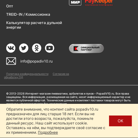
Опт
TREID-IN / Комиссионка
Калькулятор расчета дульной
энергии
info@popadiv10.ru
Политика конфиденциальности
Согласие на
обработку ПД
© 2013-2026 Интернет-магазин пневматики, арбалетов и луков – PopadiV10.ru. Все права
защищены. Вся информация, размещенная на сайте, носит информационный характер и не
является публичной офертой. Технические данные и комплект поставки товаров могут быть
изменены производителем без уведомления
ИП Жарук Александр Сергеевич, ОГРНИП: 314504704200042
Обратите внимание, что контент сайта popadiv10.ru
Пользуясь сайтом Popadiv10.ru, пользователь автоматически соглашается с условиями,
предназначен для лиц старше 18 лет. Если вы не
прописанными в
Политике конфиденциальности
достигли этого возраста, пожалуйста, покиньте
ОК
данный ресурс. Наш сайт использует cookie.
Копирование любой информации (тексты, фото, видео и др.) с сайта Popadiv10 запрещено,
за исключением наличия письменного согласия администрации сайта Popadiv10.
Оставаясь на нём, вы подтверждаете своё согласие с
их применением.
Подробнее