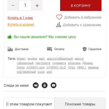
1
В КОРЗИНУ
Добавить в избранное
Купить в 1 клик
Купить в кредит
Добавить к сравнению
Вы нашли дешевле? Мы снизим цену
Доставка
Оплата
Гарантия
Теги:
Макет
муляж
ммг
массогабаритный
массо
габаритный
пистолета
пулемета
Шпагина
Деникс
Denix
д7/9301-олд
D7/9301-OLD
ППШ
1940 г
ремень
состаренный
ссср
ussr
Следи за нами:
С этим товаром покупают
Похожие товары