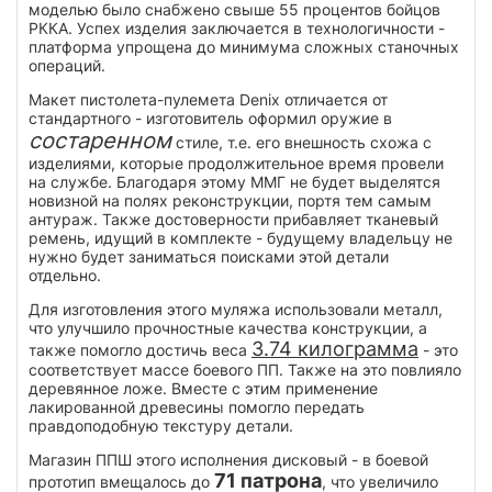
моделью было снабжено свыше 55 процентов бойцов
РККА. Успех изделия заключается в технологичности -
платформа упрощена до минимума сложных станочных
операций.
Макет пистолета-пулемета Denix отличается от
стандартного - изготовитель оформил оружие в
состаренном
стиле, т.е. его внешность схожа с
изделиями, которые продолжительное время провели
на службе. Благодаря этому ММГ не будет выделятся
новизной на полях реконструкции, портя тем самым
антураж. Также достоверности прибавляет тканевый
ремень, идущий в комплекте - будущему владельцу не
нужно будет заниматься поисками этой детали
отдельно.
Для изготовления этого муляжа использовали металл,
что улучшило прочностные качества конструкции, а
3.74 килограмма
также помогло достичь веса
- это
соответствует массе боевого ПП. Также на это повлияло
деревянное ложе. Вместе с этим применение
лакированной древесины помогло передать
правдоподобную текстуру детали.
Магазин ППШ этого исполнения дисковый - в боевой
71 патрона
прототип вмещалось до
, что увеличило