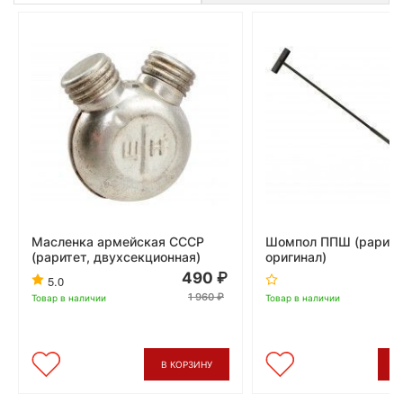
Масленка армейская СССР
Шомпол ППШ (рарите
(раритет, двухсекционная)
оригинал)
490
5.0
1 960
Товар в наличии
Товар в наличии
В КОРЗИНУ
В