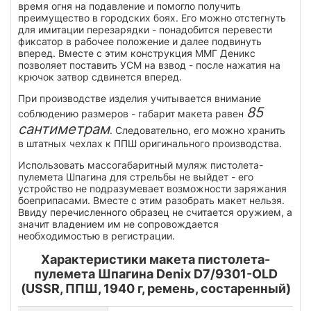
время огня на подавление и помогло получить
преимущество в городских боях. Его можно отстегнуть
для имитации перезарядки - понадобится перевести
фиксатор в рабочее положение и далее подвинуть
вперед. Вместе с этим конструкция ММГ Деникс
позволяет поставить УСМ на взвод - после нажатия на
крючок затвор сдвинется вперед.
При производстве изделия учитывается внимание
85
соблюдению размеров - габарит макета равен
сантиметрам
. Следовательно, его можно хранить
в штатных чехлах к ППШ оригинального производства.
Использовать массогабаритный муляж пистолета-
пулемета Шпагина для стрельбы не выйдет - его
устройство не подразумевает возможности заряжания
боеприпасами. Вместе с этим разобрать макет нельзя.
Ввиду перечисленного образец не считается оружием, а
значит владением им не сопровождается
необходимостью в регистрации.
Характеристики макета пистолета-
пулемета Шпагина Denix D7/9301-OLD
(USSR, ППШ, 1940 г, ремень, состаренный)