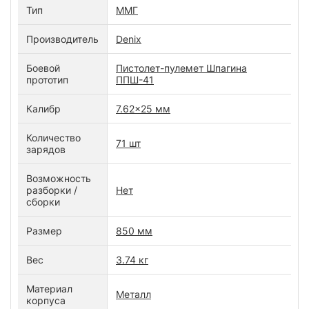
Тип
ММГ
Производитель
Denix
Боевой
Пистолет-пулемет Шпагина
прототип
ППШ-41
Калибр
7.62x25 мм
Количество
71 шт
зарядов
Возможность
разборки /
Нет
сборки
Размер
850 мм
Вес
3.74 кг
Материал
Металл
корпуса