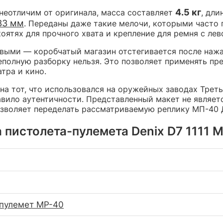
4.5 кг
неотличим от оригинала, масса составляет
, дл
33 мм
. Переданы даже такие мелочи, которыми часто
оятях для прочного хвата и крепление для ремня с лев
ыми — коробчатый магазин отстегивается после нажат
еполную разборку нельзя. Это позволяет применять п
тра и кино.
на тот, что использовался на оружейных заводах Трет
авило аутентичности. Представленный макет не являе
позволяет переделать рассматриваемую реплику МП-40 
 пистолета-пулемета Denix D7 1111 M
пулемет MP-40