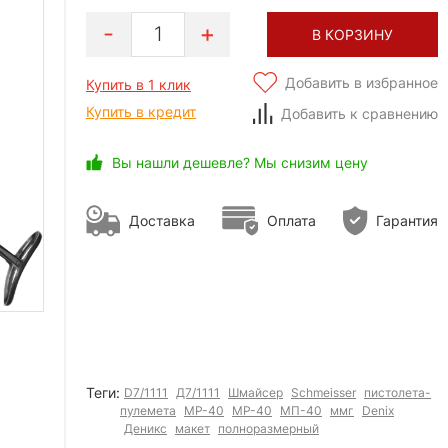
1
В КОРЗИНУ
Добавить в избранное
Купить в 1 клик
Купить в кредит
Добавить к сравнению
Вы нашли дешевле? Мы снизим цену
Доставка
Оплата
Гарантия
Теги:
D7/1111
Д7/1111
Шмайсер
Schmeisser
пистолета-
пулемета
MP-40
МР-40
МП-40
ммг
Denix
Деникс
макет
полноразмерный