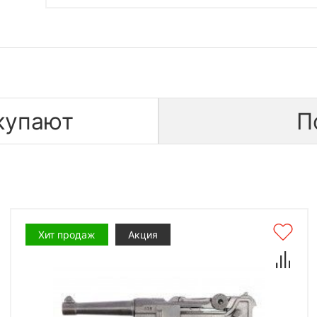
купают
П
Хит продаж
Акция