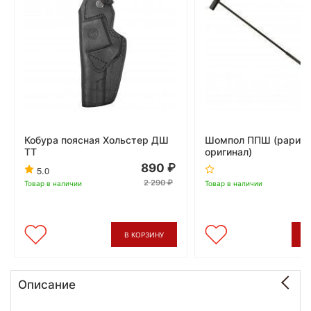
Кобура поясная Хольстер ДШ
Шомпол ППШ (рарите
ТТ
оригинал)
890
5.0
2 290
Товар в наличии
Товар в наличии
В КОРЗИНУ
В
Описание