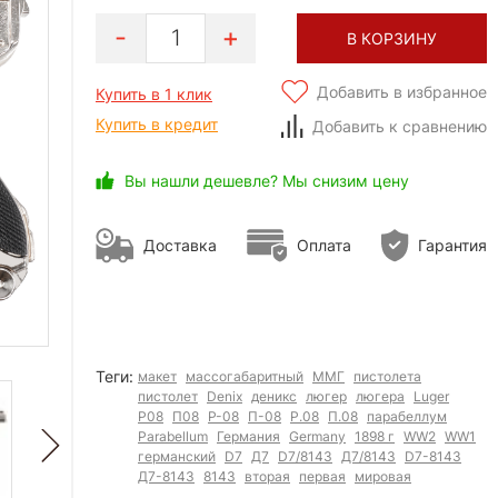
1
В КОРЗИНУ
Добавить в избранное
Купить в 1 клик
Купить в кредит
Добавить к сравнению
Вы нашли дешевле? Мы снизим цену
Доставка
Оплата
Гарантия
Теги:
макет
массогабаритный
ММГ
пистолета
пистолет
Denix
деникс
люгер
люгера
Luger
P08
П08
P-08
П-08
P.08
П.08
парабеллум
Parabellum
Германия
Germany
1898 г
WW2
WW1
германский
D7
Д7
D7/8143
Д7/8143
D7-8143
Д7-8143
8143
вторая
первая
мировая