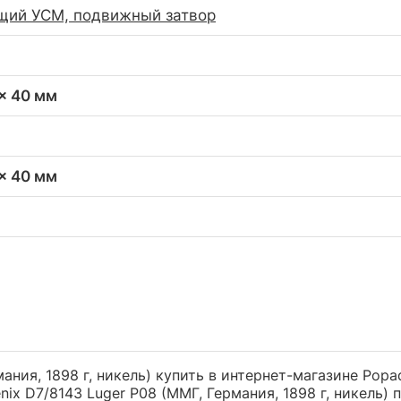
щий УСМ, подвижный затвор
 x 40 мм
 x 40 мм
ания, 1898 г, никель) купить в интернет-магазине Popa
ix D7/8143 Luger P08 (ММГ, Германия, 1898 г, никель)