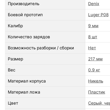
Производитель
Denix
Боевой прототип
Luger P08
Калибр
9 мм
Количество зарядов
8 шт
Возможность разборки / сборки
Нет
Размер
217 мм
Вес
0.9 кг
Материал корпуса
Никель
Материал ложа
Пластик
Цвет
Серый, че