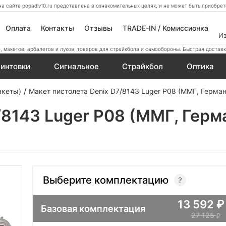
а сайте popadiv10.ru представлена в ознакомительных целях, и не может быть приобр
Оплата
Контакты
Отзывы
TRADE-IN / Комиссионка
И
 макетов, арбалетов и луков, товаров для страйкбола и самообороны. Быстрая доставк
интовки
Сигнальное
Страйкбол
Оптика
акеты)
Макет пистолета Denix D7/8143 Luger P08 (ММГ, Германи
8143 Luger P08 (ММГ, Герман
Выберите комплектацию
13 592
Базовая комплектация
27 125