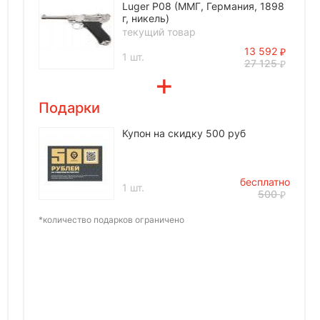
Luger P08 (ММГ, Германия, 1898
г, никель)
текущий товар
13 592
1 шт.
27 125
Подарки
Купон на скидку 500 руб
бесплатно
1 шт.
500
*количество подарков ограничено