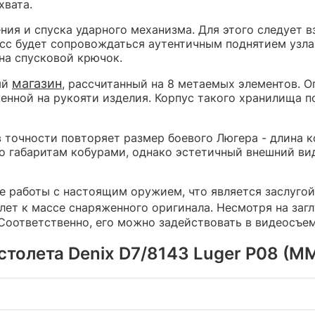
хвата.
ия и спуска ударного механизма. Для этого следует в
цесс будет сопровождаться аутентичным поднятием узл
на спусковой крючок.
магазин
ый
, рассчитанный на 8 метаемых элементов. 
енной на рукояти изделия. Корпус такого хранилища 
 точности повторяет размер боевого Люгера - длина 
 габаритам кобурами, однако эстетичный внешний вид
 работы с настоящим оружием, что является заслугой 
лет к массе снаряженного оригинала. Несмотря на заг
 Соответственно, его можно задействовать в видеосъе
толета Denix D7/8143 Luger P08 (ММГ