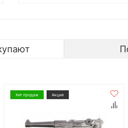
купают
П
Хит продаж
Акция