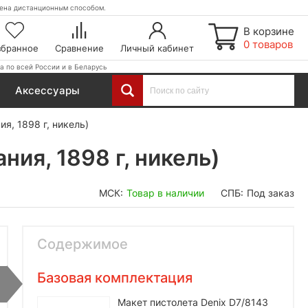
етена дистанционным способом.
В корзине
0 товаров
збранное
Сравнение
Личный кабинет
а по всей России и в Беларусь
Аксессуары
я, 1898 г, никель)
ия, 1898 г, никель)
МСК:
Товар в наличии
СПБ:
Под заказ
Содержимое
Базовая комплектация
Макет пистолета Denix D7/8143