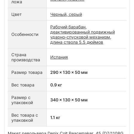
ложа
Цвет
Черный, серый
Рабочий барабан,
деактивированный подвижный
Особенности
ударно-спусковой механизм,
длина ствола 5.5 дюймов
Страна
Испания
производства
Размер товара
290 x 130 x 50 мм
Вес товара
0.9 кг
Размер с
340 x 130 x 50 мм
упаковкой
Вес товара с
1.1 кг
упаковкой
Макет револьвера Denix Colt Peacemaker .45 (D7/1108G,