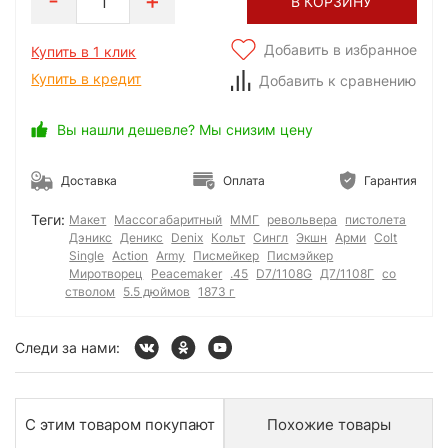
1
В КОРЗИНУ
Добавить в избранное
Купить в 1 клик
Купить в кредит
Добавить к сравнению
Вы нашли дешевле? Мы снизим цену
Доставка
Оплата
Гарантия
Теги:
Макет
Массогабаритный
ММГ
револьвера
пистолета
Дэникс
Деникс
Denix
Кольт
Сингл
Экшн
Арми
Colt
Single
Action
Army
Писмейкер
Писмэйкер
Миротворец
Peacemaker
.45
D7/1108G
Д7/1108Г
со
стволом
5.5 дюймов
1873 г
Следи за нами:
С этим товаром покупают
Похожие товары