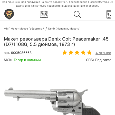
Вся лицензионная продукция на сайте popadiv10.ru представлена в ознакомительных
целях, и не может быть приобретена дистанционным способом.
ММГ Макет Массо Габаритный
Denix (Испания, Макеты)
Макет револьвера Denix Colt Peacemaker .45
(D7/1108G, 5.5 дюймов, 1873 г)
4 отзыва
арт.
9005086563
МСК:
Товар в наличии
СПБ:
Под заказ