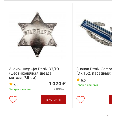
Значок шерифа Denix D7/101
Значок Denix Combat I
(шестиконечная звезда,
(D7/152, парадный)
металл, 7.5 см)
5.0
1 020
5.0
Товар в наличии
7 890
Товар в наличии
В КОРЗИНУ
В