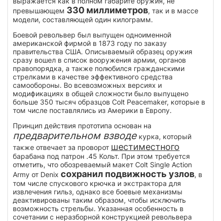
выражается как в полном габарите оружия, не
330 миллиметров
превышающем
, так и в массе
модели, составляющей один килограмм.
Боевой револьвер был выпущен одноименной
американской фирмой в 1873 году по заказу
правительства США. Описываемый образец оружия
сразу вошел в список вооружения армии, органов
правопорядка, а также полюбился гражданскими
стрелками в качестве эффективного средства
самообороны. Во всевозможных версиях и
модификациях в общей сложности было выпущено
больше 350 тысяч образцов Colt Peacemaker, которые в
том числе поставлялись из Америки в Европу.
Принцип действия прототипа основан на
предварительном взводе
курка, который
шестиместного
также отвечает за проворот
барабана под патрон .45 Кольт. При этом требуется
отметить, что обозреваемый макет Colt Single Action
сохранил подвижность узлов
Army от Denix
, в
том числе спускового крючка и экстрактора для
извлечения гильз, однако все боевые механизмы
деактивированы таким образом, чтобы исключить
возможность стрельбы. Указанная особенность в
сочетании с неразборной конструкцией револьвера