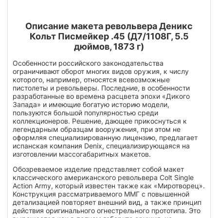
Описание макета револьвера Деникс
Кольт Писмейкер .45 (Д7/1108Г, 5.5
дюймов, 1873 г)
Особенности российского законодательства
ограничивают оборот многих видов оружия, к числу
которого, например, относятся всевозможные
пистолеты и револьверы. Последние, в особенности
разработанные во времена расцвета эпохи «Дикого
Запада» и имеющие богатую историю модели,
пользуются большой популярностью среди
коллекционеров. Решение, дающее прикоснуться к
легендарным образцам вооружения, при этом не
оформляя специализированную лицензию, предлагает
испанская компания Denix, специализирующаяся на
изготовлении массогабаритных макетов.
Обозреваемое изделие представляет собой макет
классического американского револьвера Colt Single
Action Army, который известен также как «Миротворец».
Конструкция рассматриваемого ММГ с повышенной
детализацией повторяет внешний вид, а также принцип
действия оригинального огнестрельного прототипа. Это