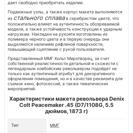
дает свободно приобретать изделие.
Подвижные узлы, а также корпус макета выполняются
стального сплава
из
в серебристом цвете, что
положительно влияет на аутентичность обозреваемой
модели, а также устойчивость конструкции к ударным
нагрузкам. Накладки на рукояти изготовлены из
полимера черного цвета и в первую очередь они
выделяются наличием рифленой поверхности,
повышающей сцепление с рукой пользователя.
Представленный ММГ Кольт Миротворец, за счет
собственной реалистичности детальной и схожести с
легендарным ковбойским револьвером подойдет не
только как аутентичный атрибут для декоративного
оформления помещения, но и в качестве реквизита для
съемок кино, фотосессий, а также тематических
мероприятий.
Характеристики макета револьвера Denix
Colt Peacemaker .45 (D7/1108G, 5.5
дюймов, 1873 г)
Тип
ММГ