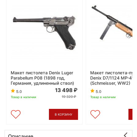
Макет пистолета Denix Luger
Макет пистолета-пул
Parabellum P08 (1898 год,
Denix D7/1124 MP-41
Германия, удлиненный ствол)
(Schmeisser, WW2)
13 498
5.0
5.0
19 320
Товар в наличии
Товар в наличии
В КОРЗИНУ
В
Описание