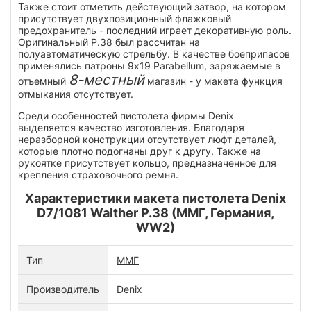
Также стоит отметить действующий затвор, на котором
присутствует двухпозиционный флажковый
предохранитель - последний играет декоративную роль.
Оригинальный P.38 был рассчитан на
полуавтоматическую стрельбу. В качестве боеприпасов
применялись патроны 9x19 Parabellum, заряжаемые в
8-местный
отъемный
магазин - у макета функция
отмыкания отсутствует.
Среди особенностей пистолета фирмы Denix
выделяется качество изготовления. Благодаря
неразборной конструкции отсутствует люфт деталей,
которые плотно подогнаны друг к другу. Также на
рукоятке присутствует кольцо, предназначенное для
крепления страховочного ремня.
Характеристики макета пистолета Denix
D7/1081 Walther P.38 (ММГ, Германия,
WW2)
Тип
ММГ
Производитель
Denix