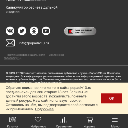
Калькулятор расчета дульной
энергии
info@popadiv10.ru
Политика конфиденциальности
Согласие на
обработку ПД
© 2013-2026 Интернет-магазин пневматики, арбалетов и луков – PopadiV10.ru. Все права
защищены. Вся информация, размещенная на сайте, носит информационный характер и не
является публичной офертой. Технические данные и комплект поставки товаров могут быть
изменены производителем без уведомления
ИП Жарук Александр Сергеевич, ОГРНИП: 314504704200042
Обратите внимание, что контент сайта popadiv10.ru
Пользуясь сайтом Popadiv10.ru, пользователь автоматически соглашается с условиями,
предназначен для лиц старше 18 лет. Если вы не
прописанными в
Политике конфиденциальности
достигли этого возраста, пожалуйста, покиньте
ОК
данный ресурс. Наш сайт использует cookie.
Копирование любой информации (тексты, фото, видео и др.) с сайта Popadiv10 запрещено,
за исключением наличия письменного согласия администрации сайта Popadiv10.
Оставаясь на нём, вы подтверждаете своё согласие с
их применением.
Подробнее
Каталог
Избранное
Сравнение
Корзина
Меню