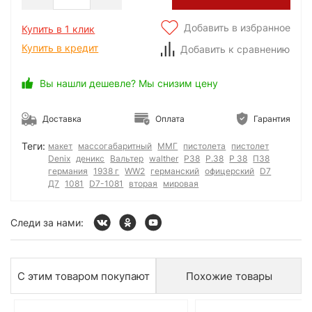
Добавить в избранное
Купить в 1 клик
Купить в кредит
Добавить к сравнению
Вы нашли дешевле? Мы снизим цену
Доставка
Оплата
Гарантия
Теги:
макет
массогабаритный
ММГ
пистолета
пистолет
Denix
деникс
Вальтер
walther
P38
P.38
P 38
П38
германия
1938 г
WW2
германский
офицерский
D7
Д7
1081
D7-1081
вторая
мировая
Следи за нами:
С этим товаром покупают
Похожие товары