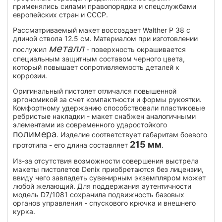
применялись силами правопорядка и спецслужбами
европейских стран и СССР.
Рассматриваемый макет воссоздает Walther P 38 с
длиной ствола 12.5 см. Материалом при изготовлении
металл
послужил
- поверхность окрашивается
специальным защитным составом черного цвета,
который повышает сопротивляемость деталей к
коррозии.
Оригинальный пистолет отличался повышенной
эргономикой за счет компактности и формы рукоятки.
Комфортному удержанию способствовали пластиковые
ребристые накладки - макет снабжен аналогичными
элементами из современного ударостойкого
полимера
. Изделие соответствует габаритам боевого
215 мм
прототипа - его длина составляет
.
Из-за отсутствия возможности совершения выстрела
макеты пистолетов Denix приобретаются без лицензии,
ввиду чего завладеть сувенирным экземпляром может
любой желающий. Для поддержания аутентичности
модель D7/1081 сохранила подвижность базовых
органов управления - спускового крючка и внешнего
курка.