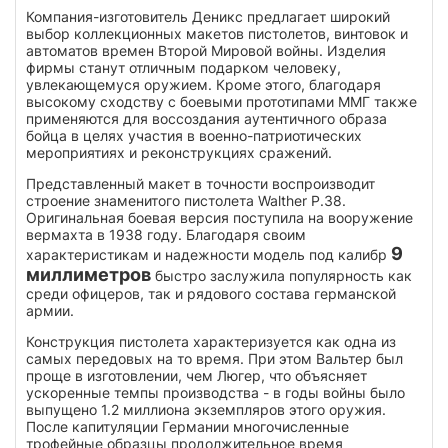
Компания-изготовитель Деникс предлагает широкий
выбор коллекционных макетов пистолетов, винтовок и
автоматов времен Второй Мировой войны. Изделия
фирмы станут отличным подарком человеку,
увлекающемуся оружием. Кроме этого, благодаря
высокому сходству с боевыми прототипами ММГ также
применяются для воссоздания аутентичного образа
бойца в целях участия в военно-патриотических
мероприятиях и реконструкциях сражений.
Представленный макет в точности воспроизводит
строение знаменитого пистолета Walther P.38.
Оригинальная боевая версия поступила на вооружение
вермахта в 1938 году. Благодаря своим
9
характеристикам и надежности модель под калибр
миллиметров
быстро заслужила популярность как
среди офицеров, так и рядового состава германской
армии.
Конструкция пистолета характеризуется как одна из
самых передовых на то время. При этом Вальтер был
проще в изготовлении, чем Люгер, что объясняет
ускоренные темпы производства - в годы войны было
выпущено 1.2 миллиона экземпляров этого оружия.
После капитуляции Германии многочисленные
трофейные образцы продолжительное время