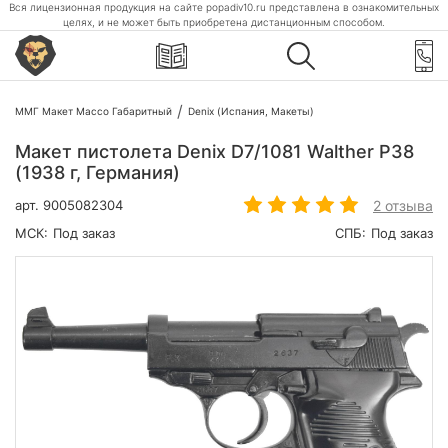
Вся лицензионная продукция на сайте popadiv10.ru представлена в ознакомительных
целях, и не может быть приобретена дистанционным способом.
ММГ Макет Массо Габаритный
Denix (Испания, Макеты)
Макет пистолета Denix D7/1081 Walther P38
(1938 г, Германия)
2 отзыва
арт.
9005082304
МСК:
Под заказ
СПБ:
Под заказ