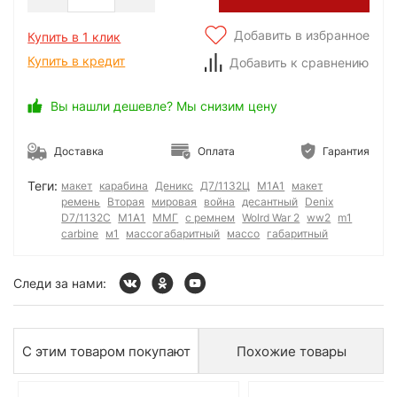
Добавить в избранное
Купить в 1 клик
Купить в кредит
Добавить к сравнению
Вы нашли дешевле? Мы снизим цену
Доставка
Оплата
Гарантия
Теги:
макет
карабина
Деникс
Д7/1132Ц
М1А1
макет
ремень
Вторая
мировая
война
десантный
Denix
D7/1132C
M1A1
ММГ
с ремнем
Wolrd War 2
ww2
m1
carbine
м1
массогабаритный
массо
габаритный
Следи за нами:
С этим товаром покупают
Похожие товары