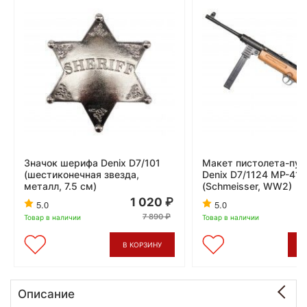
Значок шерифа Denix D7/101
Макет пистолета-пул
(шестиконечная звезда,
Denix D7/1124 MP-41
металл, 7.5 см)
(Schmeisser, WW2)
1 020
5.0
5.0
7 890
Товар в наличии
Товар в наличии
В КОРЗИНУ
В
Описание