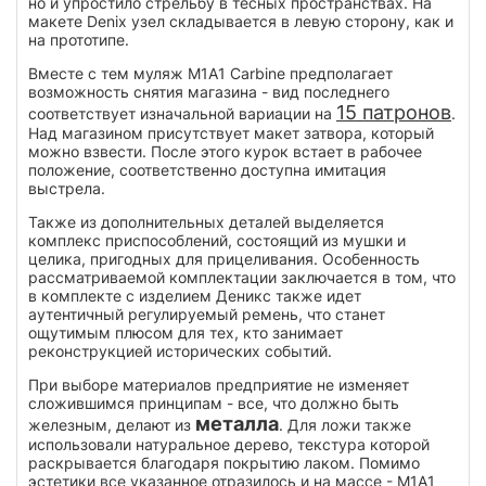
но и упростило стрельбу в тесных пространствах. На
макете Denix узел складывается в левую сторону, как и
на прототипе.
Вместе с тем муляж M1A1 Carbine предполагает
возможность снятия магазина - вид последнего
15 патронов
соответствует изначальной вариации на
.
Над магазином присутствует макет затвора, который
можно взвести. После этого курок встает в рабочее
положение, соответственно доступна имитация
выстрела.
Также из дополнительных деталей выделяется
комплекс приспособлений, состоящий из мушки и
целика, пригодных для прицеливания. Особенность
рассматриваемой комплектации заключается в том, что
в комплекте с изделием Деникс также идет
аутентичный регулируемый ремень, что станет
ощутимым плюсом для тех, кто занимает
реконструкцией исторических событий.
При выборе материалов предприятие не изменяет
сложившимся принципам - все, что должно быть
металла
железным, делают из
. Для ложи также
использовали натуральное дерево, текстура которой
раскрывается благодаря покрытию лаком. Помимо
эстетики все указанное отразилось и на массе - М1А1