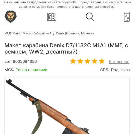
Вся лицензионная продукция на сайте popadiv10.ru представлена в ознакомительных
целях, и не может быть приобретена дистанционным способом.
ММГ Макет Массо Габаритный
Denix (Испания, Макеты)
Макет карабина Denix D7/1132C M1A1 (ММГ, с
ремнем, WW2, десантный)
5 отзывов
арт.
9005084356
МСК:
Товар в наличии
СПБ:
Под заказ