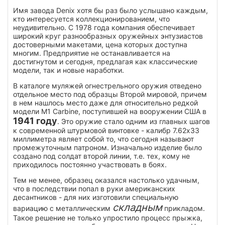
Имя завода Denix хотя бы раз было услышано каждым,
кто интересуется коллекционированием, что
неудивительно. С 1978 года компания обеспечивает
широкий круг разнообразных оружейных энтузиастов
достоверными макетами, цена которых доступна
многим. Предприятие не останавливается на
достигнутом и сегодня, предлагая как классические
модели, так и новые наработки.
В каталоге муляжей огнестрельного оружия отведено
отдельное место под образцы Второй мировой, причем
в нем нашлось место даже для относительно редкой
модели M1 Carbine, поступившей на вооружении США в
1941 году
. Это оружие стало одним из главных шагов
к современной штурмовой винтовке - калибр 7.62х33
миллиметра являет собой то, что сегодня называют
промежуточным патроном. Изначально изделие было
создано под солдат второй линии, т.е. тех, кому не
приходилось постоянно участвовать в боях.
Тем не менее, образец оказался настолько удачным,
что в последствии попал в руки американских
десантников - для них изготовили специальную
складным
вариацию с металлическим
прикладом.
Такое решение не только упростило процесс прыжка,