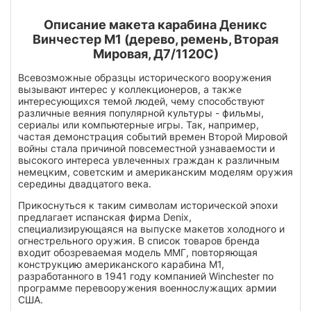
Описание макета карабина Деникс
Винчестер М1 (дерево, ремень, Вторая
Мировая, Д7/1120С)
Всевозможные образцы исторического вооружения
вызывают интерес у коллекционеров, а также
интересующихся темой людей, чему способствуют
различные веяния популярной культуры - фильмы,
сериалы или компьютерные игры. Так, например,
частая демонстрация событий времен Второй Мировой
войны стала причиной повсеместной узнаваемости и
высокого интереса увлеченных граждан к различным
немецким, советским и американским моделям оружия
середины двадцатого века.
Прикоснуться к таким символам исторической эпохи
предлагает испанская фирма Denix,
специализирующаяся на выпуске макетов холодного и
огнестрельного оружия. В список товаров бренда
входит обозреваемая модель ММГ, повторяющая
конструкцию американского карабина M1,
разработанного в 1941 году компанией Winchester по
программе перевооружения военнослужащих армии
США.