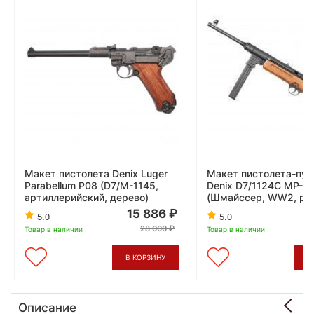
Макет пистолета Denix Luger
Макет пистолета-пул
Parabellum P08 (D7/M-1145,
Denix D7/1124C MP-41
артиллерийский, дерево)
(Шмайссер, WW2, ре
15 886
5.0
5.0
28 000
Товар в наличии
Товар в наличии
В КОРЗИНУ
В
Описание