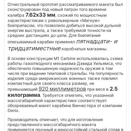
Огнестрельный прототип рассматриваемого макета был
сконструирован под новый патрон того времени
7.62x33 мм
калибра
, схожий по мощностным
характеристикам с револьверным «Магнум»
боеприпасом, что позволило добиться высокой дульной
энергии выстрела, а также требуемой точности на
средних дистанциях до цели. Для боепитания
пятнадцати- и
описываемый карабин применял
тридцатиместные
коробчатые магазины.
В основе конструкции M1 Carbine использовалась схема
работы газоотводного механизма Дэвида Уильямса, что
обеспечило повышенную надежность оружия в том
числе при ведении темповой стрельбы. На популярность
изделия среди американских военных также повлиял
компактный для своего класса размер, не
920 миллиметров
2.5
превышающий
при весе в
килограмма
. Требуется отметить, что указанной
массогабаритной характеристике соответствует
обозреваемый макет карабина Винчестера от компании
Denix.
Производитель отмечает, что для изготовления
представленного массогабаритного макета
применяется прочный и износостойкий стальной сплав в