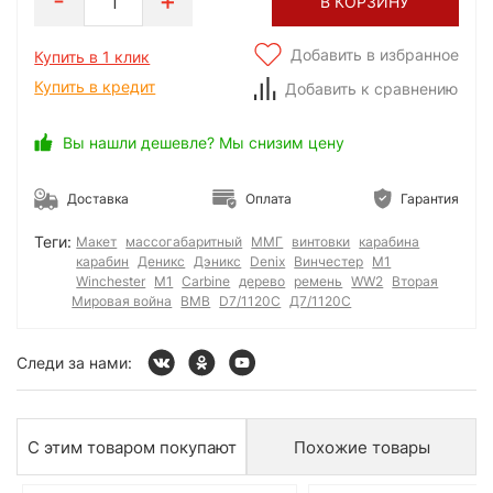
1
В КОРЗИНУ
Добавить в избранное
Купить в 1 клик
Купить в кредит
Добавить к сравнению
Вы нашли дешевле? Мы снизим цену
Доставка
Оплата
Гарантия
Теги:
Макет
массогабаритный
ММГ
винтовки
карабина
карабин
Деникс
Дэникс
Denix
Винчестер
М1
Winchester
M1
Carbine
дерево
ремень
WW2
Вторая
Мировая война
ВМВ
D7/1120C
Д7/1120С
Следи за нами:
С этим товаром покупают
Похожие товары