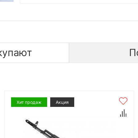
купают
П
Хит продаж
Акция