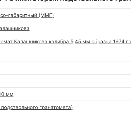
со-габаритный (ММГ)
Калашникова
томат Калашникова калибра 5,45 мм образца 1974 г
40 мм
з подствольного гранатомета)