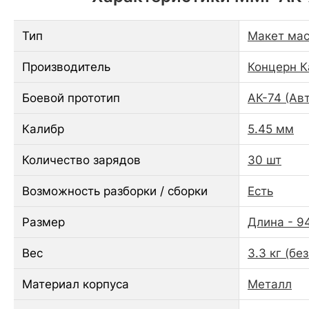
Тип
Макет мас
Производитель
Концерн 
Боевой прототип
АК-74 (Ав
Калибр
5.45 мм
Количество зарядов
30 шт
Возможность разборки / сборки
Есть
Размер
Длина - 9
Вес
3.3 кг (бе
Материал корпуса
Металл