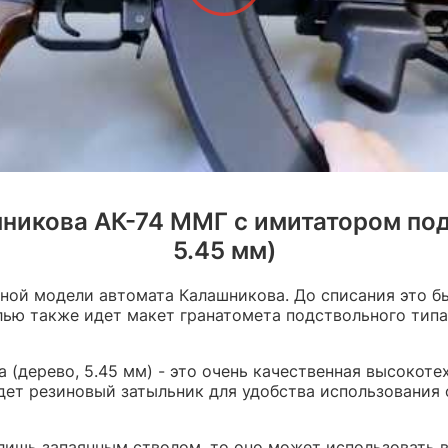
никова АК-74 ММГ с имитатором под
5.45 мм)
ной модели автомата Калашникова. До списания это б
ью также идет макет гранатомета подствольного типа
 (дерево, 5.45 мм) - это очень качественная высокот
идет резиновый затыльник для удобства использования
лишь запаянным стволом, то оно может использовать в