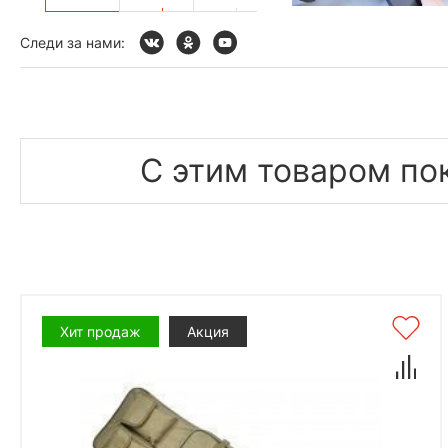
Следи за нами:
С этим товаром по
Хит продаж
Акция