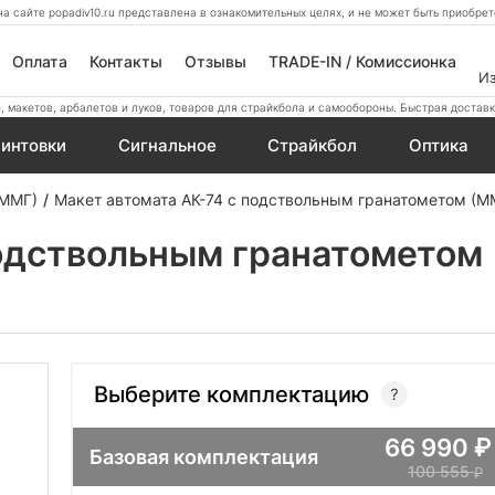
а сайте popadiv10.ru представлена в ознакомительных целях, и не может быть приобр
Оплата
Контакты
Отзывы
TRADE-IN / Комиссионка
И
 макетов, арбалетов и луков, товаров для страйкбола и самообороны. Быстрая доставк
интовки
Сигнальное
Страйкбол
Оптика
 ММГ)
Макет автомата АК-74 с подствольным гранатометом (М
одствольным гранатометом 
Выберите комплектацию
66 990
Базовая комплектация
100 555