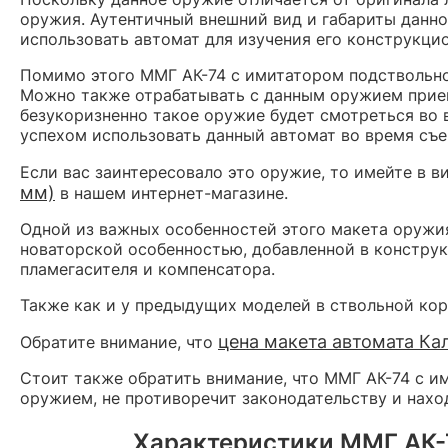
оружия. Аутентичный внешний вид и габариты данно
использовать автомат для изучения его конструкци
Помимо этого ММГ АК-74 с имитатором подствольног
Можно также отрабатывать с данным оружием прием
безукоризненно такое оружие будет смотреться во 
успехом использовать данный автомат во время съ
Если вас заинтересовало это оружие, то имейте в в
мм)
в нашем интернет-магазине.
Одной из важных особенностей этого макета оружия
новаторской особенностью, добавленной в конструк
пламегасителя и компенсатора.
Также как и у предыдущих моделей в ствольной кор
цена макета автомата Ка
Обратите внимание, что
Стоит также обратить внимание, что ММГ АК-74 с им
оружием, не противоречит законодательству и нахо
Характеристики ММГ АК-7