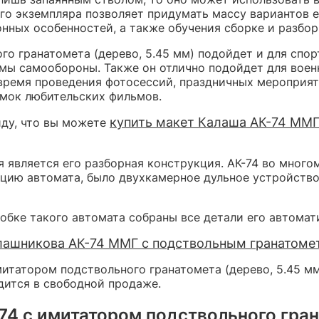
го экземпляра позволяет придумать массу вариантов ег
онных особенностей, а также обучения сборке и разбор
о гранатомета (дерево, 5.45 мм) подойдет и для спо
ы самообороны. Также он отлично подойдет для военно
время проведения фотосессий, праздничных мероприят
емок любительских фильмов.
купить макет Калаша АК-74 ММГ
иду, что вы можете
 является его разборная конструкция. АК-74 во мног
цию автомата, было двухкамерное дульное устройство
обке такого автомата собраны все детали его автомат
лашникова АК-74 ММГ с подствольным гранатомет
итатором подствольного гранатомета (дерево, 5.45 мм
дится в свободной продаже.
4 с имитатором подствольного грана