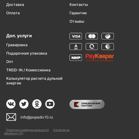
Доставка
Контакты
Оплата
Гарантии
Отзывы
Доп. услуги
Гравировка
Подарочная упаковка
Опт
TREID-IN / Комиссионка
Калькулятор расчета дульной
энергии
info@popadiv10.ru
Политика конфиденциальности
Согласие на
обработку ПД