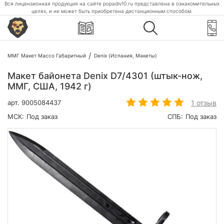
Вся лицензионная продукция на сайте popadiv10.ru представлена в ознакомительных
целях, и не может быть приобретена дистанционным способом.
ММГ Макет Массо Габаритный
Denix (Испания, Макеты)
Макет байонета Denix D7/4301 (штык-нож,
ММГ, США, 1942 г)
1 отзыв
арт.
9005084437
МСК:
Под заказ
СПБ:
Под заказ