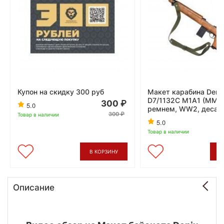
Купон на скидку 300 руб
Макет карабина Deni
D7/1132C M1A1 (ММГ,
300
5.0
ремнем, WW2, десан
300
Товар в наличии
3
5.0
Товар в наличии
В КОРЗИНУ
В
Описание