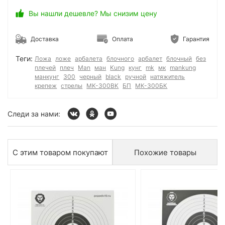
Вы нашли дешевле? Мы снизим цену
Доставка
Оплата
Гарантия
Теги:
Ложа
ложе
арбалета
блочного
арбалет
блочный
без
плечей
плеч
Man
ман
Kung
кунг
mk
мк
mankung
манкунг
300
черный
black
ручной
натяжитель
крепеж
стрелы
MK-300BK
БП
МК-300БК
Следи за нами:
С этим товаром покупают
Похожие товары