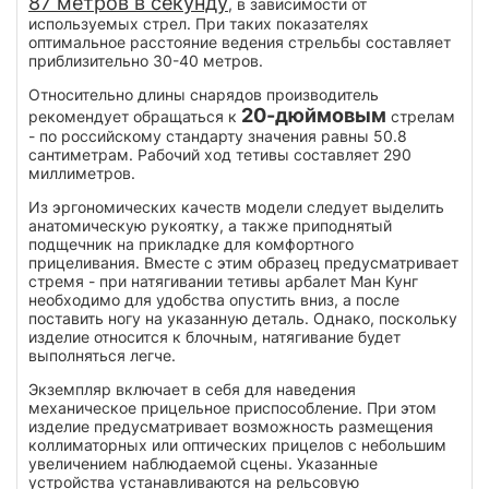
87 метров в секунду
, в зависимости от
используемых стрел. При таких показателях
оптимальное расстояние ведения стрельбы составляет
приблизительно 30-40 метров.
Относительно длины снарядов производитель
20-дюймовым
рекомендует обращаться к
стрелам
- по российскому стандарту значения равны 50.8
сантиметрам. Рабочий ход тетивы составляет 290
миллиметров.
Из эргономических качеств модели следует выделить
анатомическую рукоятку, а также приподнятый
подщечник на прикладке для комфортного
прицеливания. Вместе с этим образец предусматривает
стремя - при натягивании тетивы арбалет Ман Кунг
необходимо для удобства опустить вниз, а после
поставить ногу на указанную деталь. Однако, поскольку
изделие относится к блочным, натягивание будет
выполняться легче.
Экземпляр включает в себя для наведения
механическое прицельное приспособление. При этом
изделие предусматривает возможность размещения
коллиматорных или оптических прицелов с небольшим
увеличением наблюдаемой сцены. Указанные
устройства устанавливаются на рельсовую