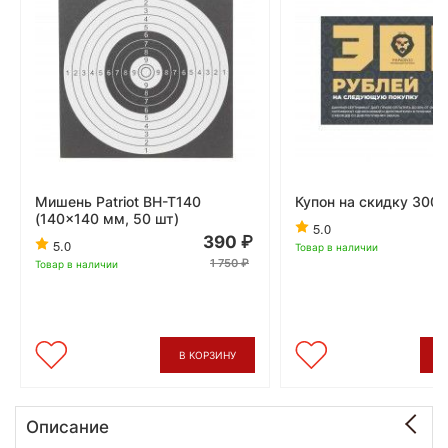
Мишень Patriot BH-T140
Купон на скидку 300 
(140x140 мм, 50 шт)
5.0
390
5.0
Товар в наличии
1 750
Товар в наличии
В КОРЗИНУ
В
Описание