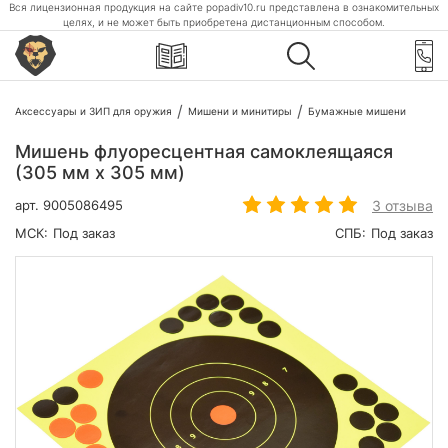
Вся лицензионная продукция на сайте popadiv10.ru представлена в ознакомительных
целях, и не может быть приобретена дистанционным способом.
Аксессуары и ЗИП для оружия
Мишени и минитиры
Бумажные мишени
Мишень флуоресцентная самоклеящаяся
(305 мм х 305 мм)
3 отзыва
арт.
9005086495
МСК:
Под заказ
СПБ:
Под заказ