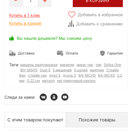
1
В КОРЗИНУ
Добавить в избранное
Купить в 1 клик
Купить в кредит
Добавить к сравнению
Вы нашли дешевле? Мы снизим цену
Доставка
Оплата
Гарантия
Теги:
мишень маятниковая
минитир
мини-тир
тир
Strike One
BH-MSH5
Duel 5
5 мишеней
5 целей
маятник
Страйк
Ван
страйк уан
дуэл 5
дуэль 5
БН-МСН5
БХ-МСХ5
2.2
мм
0.22 см
металл
регулируемый наклон
Следи за нами:
С этим товаром покупают
Похожие товары