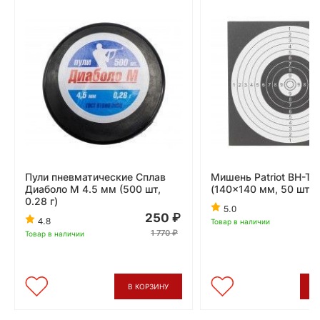
Пули пневматические Сплав
Мишень Patriot BH-T1
Диаболо М 4.5 мм (500 шт,
(140x140 мм, 50 шт)
0.28 г)
5.0
250
4.8
Товар в наличии
1 770
Товар в наличии
В КОРЗИНУ
В