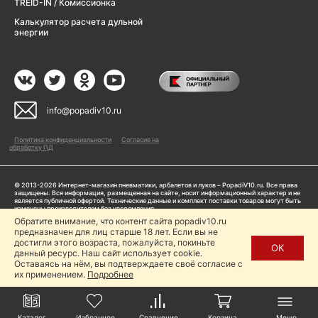
TREID-IN / Комиссионка
Калькулятор расчета дульной
энергии
info@popadiv10.ru
Политика конфиденциальности
Согласие на
обработку ПД
© 2013-2026 Интернет-магазин пневматики, арбалетов и луков – PopadiV10.ru. Все права
защищены. Вся информация, размещенная на сайте, носит информационный характер и не
является публичной офертой. Технические данные и комплект поставки товаров могут быть
изменены производителем без уведомления
ИП Жарук Александр Сергеевич, ОГРНИП: 314504704200042
Обратите внимание, что контент сайта popadiv10.ru
Пользуясь сайтом Popadiv10.ru, пользователь автоматически соглашается с условиями,
предназначен для лиц старше 18 лет. Если вы не
прописанными в
Политике конфиденциальности
достигли этого возраста, пожалуйста, покиньте
ОК
данный ресурс. Наш сайт использует cookie.
Копирование любой информации (тексты, фото, видео и др.) с сайта Popadiv10 запрещено,
за исключением наличия письменного согласия администрации сайта Popadiv10.
Оставаясь на нём, вы подтверждаете своё согласие с
их применением.
Подробнее
Каталог
Избранное
Сравнение
Корзина
Меню