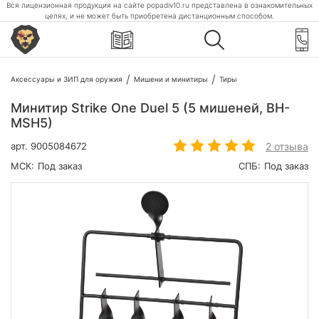
Вся лицензионная продукция на сайте popadiv10.ru представлена в ознакомительных
целях, и не может быть приобретена дистанционным способом.
Аксессуары и ЗИП для оружия
Мишени и минитиры
Тиры
Минитир Strike One Duel 5 (5 мишеней, BH-
MSH5)
2 отзыва
арт.
9005084672
МСК:
Под заказ
СПБ:
Под заказ