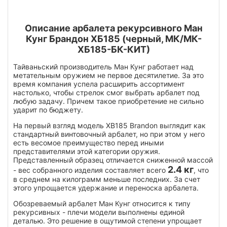
Описание арбалета рекурсивного Ман
Кунг Брандон ХБ185 (черный, МК/МК-
ХБ185-БК-КИТ)
Тайваньский производитель Ман Кунг работает над
метательным оружием не первое десятилетие. За это
время компания успела расширить ассортимент
настолько, чтобы стрелок смог выбрать арбалет под
любую задачу. Причем такое приобретение не сильно
ударит по бюджету.
На первый взгляд модель XB185 Brandon выглядит как
стандартный винтовочный арбалет, но при этом у него
есть весомое преимущество перед иными
представителями этой категории оружия.
Представленный образец отличается сниженной массой
2.4 кг
- вес собранного изделия составляет всего
, что
в среднем на килограмм меньше последних. За счет
этого упрощается удержание и переноска арбалета.
Обозреваемый арбалет Ман Кунг относится к типу
рекурсивных - плечи модели выполнены единой
деталью. Это решение в ощутимой степени упрощает