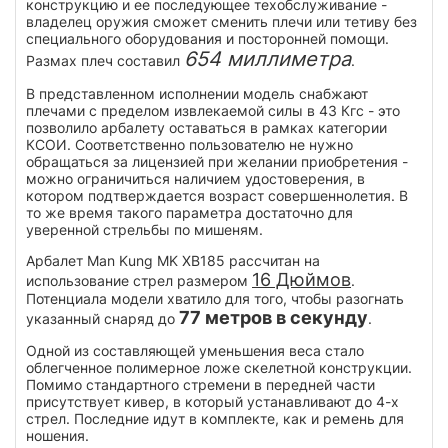
конструкцию и ее последующее техобслуживание -
владелец оружия сможет сменить плечи или тетиву без
специального оборудования и посторонней помощи.
654 миллиметра
Размах плеч составил
.
В представленном исполнении модель снабжают
плечами с пределом извлекаемой силы в 43 Кгс - это
позволило арбалету оставаться в рамках категории
КСОИ. Соответственно пользователю не нужно
обращаться за лицензией при желании приобретения -
можно ограничиться наличием удостоверения, в
котором подтверждается возраст совершеннолетия. В
то же время такого параметра достаточно для
уверенной стрельбы по мишеням.
Арбалет Man Kung MK XB185 рассчитан на
16 Дюймов
использование стрел размером
.
Потенциала модели хватило для того, чтобы разогнать
77 метров в секунду
указанный снаряд до
.
Одной из составляющей уменьшения веса стало
облегченное полимерное ложе скелетной конструкции.
Помимо стандартного стремени в передней части
присутствует кивер, в который устанавливают до 4-х
стрел. Последние идут в комплекте, как и ремень для
ношения.