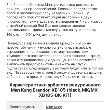
В наборе с арбалетом Манкунг идет два комплекта
прицельных приспособлений. Базовые представляют
собой классическую пару из мушки и целика - у
последнего присутствует опция настройки в двух
плоскостях. Также здесь есть специальный коллиматор
с тройной маркой Red Dot для корректировки
настильности - прицел монтируется на ту же планку
Weaver 22 мм
, что и целик.
Процедура заряжания модели Брэндон ХБ185 не
требует обучения - нужно только упереть арбалет
стременем в пол и взвести тетиву посредством
комплектного натяжителя, после чего провести стрелу
по каналу направляющей до конца. Далее останется
выключить предохранитель и нажать на спуск -
подготовка к следующему выстрелу будет иметь тот же
вид. По завершению стрельб рекомендуется разрядить
арбалет - это продлит срок службы плеч и тетивы.
Характеристики арбалета рекурсивного
Man Kung Brandon XB185 (black, MK/MK-
XB185-BK-KIT)
Производитель
Man Kung