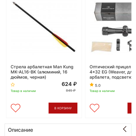
Стрела арбалетная Man Kung
Оптический прицел Bo
MK-AL16-BK (алюминий, 16
4x32 EG (Weaver, для
дюймов, черная)
арбалета, подсветка,
624
5.0
845
Товар в наличии
Товар в наличии
В КОРЗИНУ
В
Описание