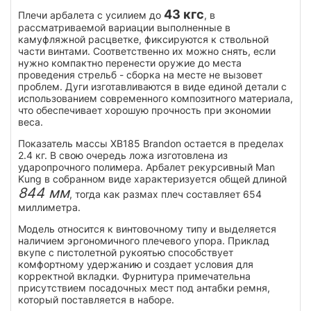
43 кгс
Плечи арбалета с усилием до
, в
рассматриваемой вариации выполненные в
камуфляжной расцветке, фиксируются к ствольной
части винтами. Соответственно их можно снять, если
нужно компактно перенести оружие до места
проведения стрельб - сборка на месте не вызовет
проблем. Дуги изготавливаются в виде единой детали с
использованием современного композитного материала,
что обеспечивает хорошую прочность при экономии
веса.
Показатель массы XB185 Brandon остается в пределах
2.4 кг. В свою очередь ложа изготовлена из
ударопрочного полимера. Арбалет рекурсивный Man
Kung в собранном виде характеризуется общей длиной
844 мм
, тогда как размах плеч составляет 654
миллиметра.
Модель относится к винтовочному типу и выделяется
наличием эргономичного плечевого упора. Приклад
вкупе с пистолетной рукоятью способствует
комфортному удержанию и создает условия для
корректной вкладки. Фурнитура примечательна
присутствием посадочных мест под антабки ремня,
который поставляется в наборе.