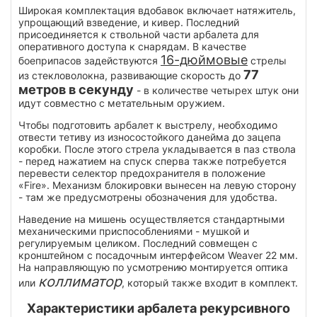
Широкая комплектация вдобавок включает натяжитель,
упрощающий взведение, и кивер. Последний
присоединяется к ствольной части арбалета для
оперативного доступа к снарядам. В качестве
16-дюймовые
боеприпасов задействуются
стрелы
77
из стекловолокна, развивающие скорость до
метров в секунду
- в количестве четырех штук они
идут совместно с метательным оружием.
Чтобы подготовить арбалет к выстрелу, необходимо
отвести тетиву из износостойкого данейма до зацепа
коробки. После этого стрела укладывается в паз ствола
- перед нажатием на спуск сперва также потребуется
перевести селектор предохранителя в положение
«Fire». Механизм блокировки вынесен на левую сторону
- там же предусмотрены обозначения для удобства.
Наведение на мишень осуществляется стандартными
механическими приспособлениями - мушкой и
регулируемым целиком. Последний совмещен с
кронштейном с посадочным интерфейсом Weaver 22 мм.
На направляющую по усмотрению монтируется оптика
коллиматор
или
, который также входит в комплект.
Характеристики арбалета рекурсивного