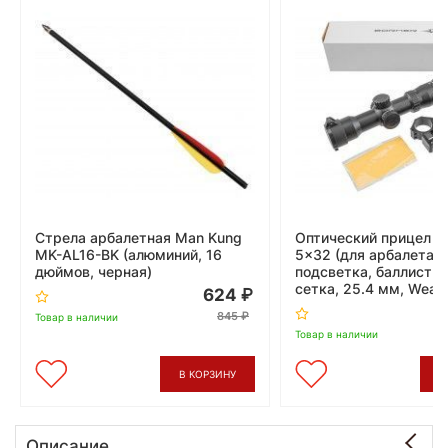
Стрела арбалетная Man Kung
Оптический прицел Bo
MK-AL16-BK (алюминий, 16
5x32 (для арбалета,
дюймов, черная)
подсветка, баллисти
сетка, 25.4 мм, Weav
624
845
Товар в наличии
Товар в наличии
В КОРЗИНУ
В
Описание