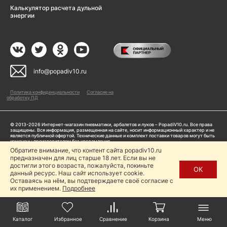
Калькулятор расчета дульной
энергии
info@popadiv10.ru
Политика конфиденциальности
Согласие на
обработку ПД
© 2013-2026 Интернет-магазин пневматики, арбалетов и луков – PopadiV10.ru. Все права
защищены. Вся информация, размещенная на сайте, носит информационный характер и не
является публичной офертой. Технические данные и комплект поставки товаров могут быть
изменены производителем без уведомления
ИП Жарук Александр Сергеевич, ОГРНИП: 314504704200042
Обратите внимание, что контент сайта popadiv10.ru
Пользуясь сайтом Popadiv10.ru, пользователь автоматически соглашается с условиями,
предназначен для лиц старше 18 лет. Если вы не
прописанными в
Политике конфиденциальности
достигли этого возраста, пожалуйста, покиньте
ОК
данный ресурс. Наш сайт использует cookie.
Копирование любой информации (тексты, фото, видео и др.) с сайта Popadiv10 запрещено,
за исключением наличия письменного согласия администрации сайта Popadiv10.
Оставаясь на нём, вы подтверждаете своё согласие с
их применением.
Подробнее
Каталог
Избранное
Сравнение
Корзина
Меню