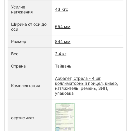
Усилие
43 Кгс
натяжения
Ширина от оси до
654 мм
оси
Размер
844 мм
Вес
2.4 кг
Страна
Тайвань
Арбалет, стрела - 4 шт,
коллиматорный прицел, кивер,
Комплектация
натяжитель, ремень, ЗИП,
упаковка
сертификат