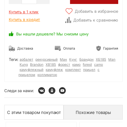
Добавить в избранное
Купить в 1 клик
Купить в кредит
Добавить к сравнению
Вы нашли дешевле? Мы снизим цену
Доставка
Оплата
Гарантия
Теги:
арбалет
рекурсивный
Ман
Кунг
Брандон
ХБ185
Man
Kung
Brandon
XB185
форест
камо
forest
camo
камуфляжный
камуфляж
комплект
прицел
с
прицелом
коллиматор
Следи за нами:
С этим товаром покупают
Похожие товары