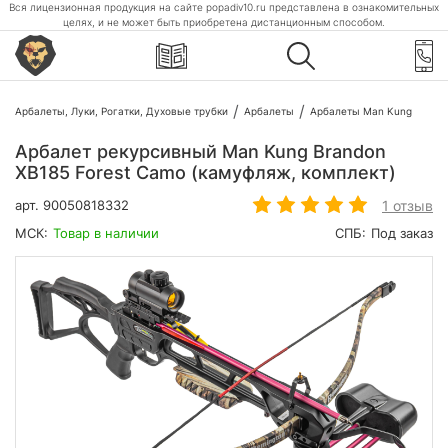
Вся лицензионная продукция на сайте popadiv10.ru представлена в ознакомительных
целях, и не может быть приобретена дистанционным способом.
Арбалеты, Луки, Рогатки, Духовые трубки
Арбалеты
Арбалеты Man Kung
Арбалет рекурсивный Man Kung Brandon
XB185 Forest Camo (камуфляж, комплект)
1 отзыв
арт.
90050818332
МСК:
Товар в наличии
СПБ:
Под заказ