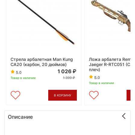
Стрела арбалетная Man Kung
Ложа арбалета Remin
CA20 (карбон, 20 дюймов)
Jaeger R-RTC051 (Cam
плеч)
1 026
5.0
5.0
1 399
Товар в наличии
Товар в наличии
В КОРЗИНУ
В
Описание