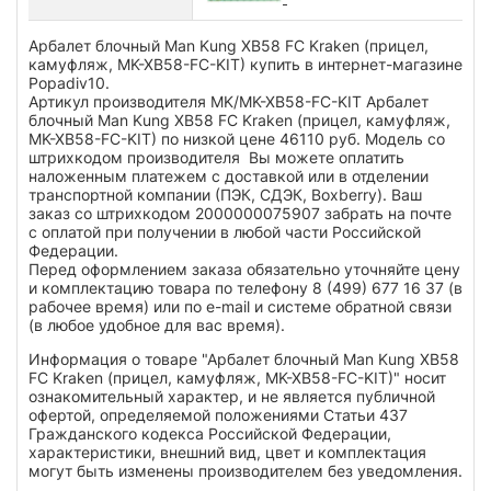
Арбалет блочный Man Kung XB58 FC Kraken (прицел,
камуфляж, MK-XB58-FC-KIT) купить в интернет-магазине
Popadiv10.
Артикул производителя MK/MK-XB58-FC-KIT Арбалет
блочный Man Kung XB58 FC Kraken (прицел, камуфляж,
MK-XB58-FC-KIT) по низкой цене 46110 руб. Модель со
штрихкодом производителя Вы можете оплатить
наложенным платежем с доставкой или в отделении
транспортной компании (ПЭК, СДЭК, Boxberry). Ваш
заказ со штрихкодом 2000000075907 забрать на почте
с оплатой при получении в любой части Российской
Федерации.
Перед оформлением заказа обязательно уточняйте цену
и комплектацию товара по телефону 8 (499) 677 16 37 (в
рабочее время) или по e-mail и системе обратной связи
(в любое удобное для вас время).
Информация о товаре "Арбалет блочный Man Kung XB58
FC Kraken (прицел, камуфляж, MK-XB58-FC-KIT)" носит
ознакомительный характер, и не является публичной
офертой, определяемой положениями Статьи 437
Гражданского кодекса Российской Федерации,
характеристики, внешний вид, цвет и комплектация
могут быть изменены производителем без уведомления.