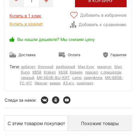
1
В КОРЗИНУ
Добавить в избранное
Купить в 1 клик
Купить в кредит
Добавить к сравнению
Вы нашли дешевле? Мы снизим цену
Доставка
Оплата
Гарантия
Теги:
арбалет
блочный
разборный
Ман Кунг
манкунг
Man
Kung
XB58
Kraken
ХБ58
Кракен
прицел
с прицелом
черный
МК-ХБ58-ФЦ-КИТ
camo
камуфляж
MK-XB58-
FC-KIT
Weaver
вивер
43 кгс
комплект
Следи за нами:
С этим товаром покупают
Похожие товары