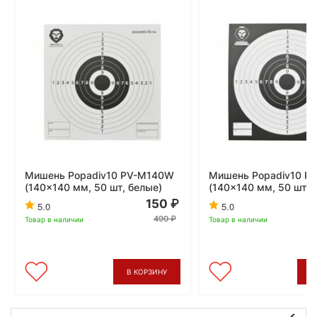
Мишень Popadiv10 PV-M140W
Мишень Popadiv10 P
(140x140 мм, 50 шт, белые)
(140x140 мм, 50 шт, 
150
5.0
5.0
490
Товар в наличии
Товар в наличии
В КОРЗИНУ
В