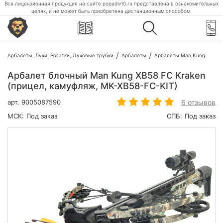
Вся лицензионная продукция на сайте popadiv10.ru представлена в ознакомительных
целях, и не может быть приобретена дистанционным способом.
Арбалеты, Луки, Рогатки, Духовые трубки
Арбалеты
Арбалеты Man Kung
Арбалет блочный Man Kung XB58 FC Kraken
(прицел, камуфляж, MK-XB58-FC-KIT)
6 отзывов
арт.
9005087590
МСК:
Под заказ
СПБ:
Под заказ