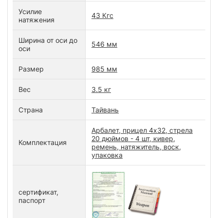
Усилие
43 Кгс
натяжения
Ширина от оси до
546 мм
оси
Размер
985 мм
Вес
3.5 кг
Страна
Тайвань
Арбалет, прицел 4х32, стрела
20 дюймов - 4 шт, кивер,
Комплектация
ремень, натяжитель, воск,
упаковка
сертификат,
паспорт