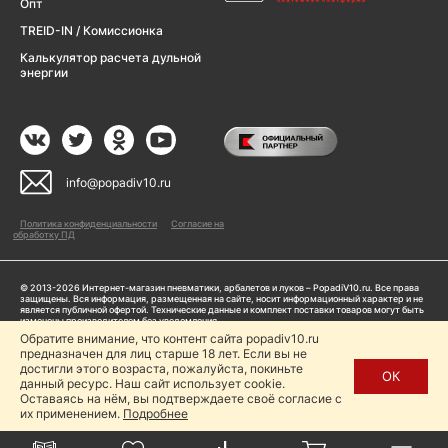
Опт
TREID-IN / Комиссионка
Калькулятор расчета дульной
энергии
info@popadiv10.ru
Политика конфиденциальности
Согласие на
обработку ПД
© 2013-2026 Интернет-магазин пневматики, арбалетов и луков – PopadiV10.ru. Все права
защищены. Вся информация, размещенная на сайте, носит информационный характер и не
является публичной офертой. Технические данные и комплект поставки товаров могут быть
изменены производителем без уведомления
ИП Жарук Александр Сергеевич, ОГРНИП: 314504704200042
Обратите внимание, что контент сайта popadiv10.ru
Пользуясь сайтом Popadiv10.ru, пользователь автоматически соглашается с условиями,
предназначен для лиц старше 18 лет. Если вы не
прописанными в
Политике конфиденциальности
достигли этого возраста, пожалуйста, покиньте
ОК
данный ресурс. Наш сайт использует cookie.
Копирование любой информации (тексты, фото, видео и др.) с сайта Popadiv10 запрещено,
за исключением наличия письменного согласия администрации сайта Popadiv10.
Оставаясь на нём, вы подтверждаете своё согласие с
их применением.
Подробнее