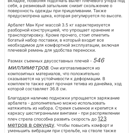
вкладке, позволяя подогнать вылет плечевого упора под
себя, а резиновый затыльник снизит скольжение о
поверхность одежды при прицеливании. Также
предусмотрена щека, которая регулируется по высоте.
Арбалет Ман Кунг массой 3.5 кг характеризуется
разборной конструкцией, что упрощает хранение и
транспортировку. Кроме прочего, стоит отметить
богатый набор поставки, в который входит все
необходимое для комфортной эксплуатации, включая
плечевой ремень для удобства переноски.
546
Размах съемных двусоставных плечей -
миллиметров
. Они изготавливаются из
композитных материалов, что положительно
сказывается на устойчивости к деформации. В
комплекте также идет прочная тетива из данейма, ход
которой составляет 36.8 см.
Благодаря наличию подножки упрощается заряжание
арбалета - дополнительно можно использовать
натяжитель из набора. Стремя съемное и крепится к
каркасу шестигранными винтами - при распрямлении
123
плеч стрела способна развить скорость до
метров в секунду
. Чтобы повысить комфорт и
уменьшить вибрации при стрельбе, на стволе также