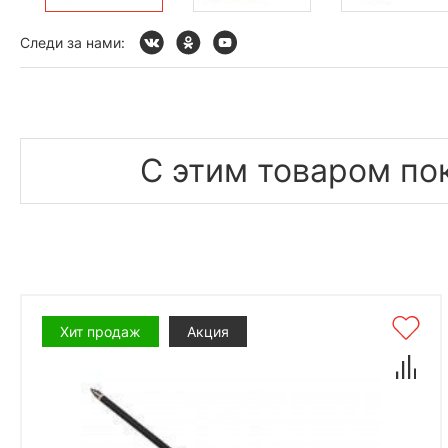
Следи за нами:
С этим товаром по
Хит продаж
Акция