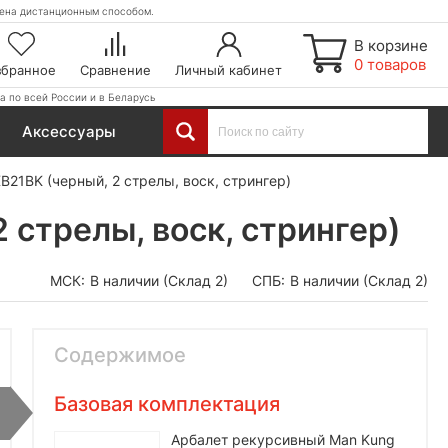
етена дистанционным способом.
В корзине
0 товаров
збранное
Сравнение
Личный кабинет
а по всей России и в Беларусь
Аксессуары
21BK (черный, 2 стрелы, воск, стрингер)
стрелы, воск, стрингер)
МСК:
В наличии (Склад 2)
СПБ:
В наличии (Склад 2)
Содержимое
Базовая комплектация
Арбалет рекурсивный Man Kung