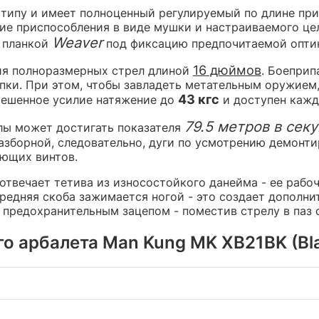
у типу и имеет полноценный регулируемый по длине пр
ие приспособления в виде мушки и настраиваемого цел
Weaver
й планкой
под фиксацию предпочитаемой оптик
16 дюймов
ия полноразмерных стрел длиной
. Боеприп
упки. При этом, чтобы завладеть метательным оружием,
43 кгс
зрешенное усилие натяжение до
и доступен кажд
79.5 метров в сек
елы может достигать показателя
зборной, следовательно, дуги по усмотрению демонти
ющих винтов.
отвечает тетива из износостойкого данейма - ее рабо
передняя скоба зажимается ногой - это создает допол
предохранительным зацепом - поместив стрелу в паз с
 арбалета Man Kung MK XB21BK (Blac