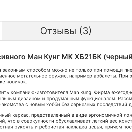
Отзывы (3)
ивного Ман Кунг МК ХБ21БК (черный, 
и законным способом можно не только при помощи пне
енное метательное оружие, например арбалеты. При э
же новичок.
елить компанию-изготовителя Man Kung. Фирма ежегодн
ельным дизайном и продуманным функционалом. Рассм
накомства с новым хобби без серьезных последствий 
чный каркас, представленный в виде эргономичной лож
, что в совокупности обуславливает легкий вес конс
етная рукоять и ребристая накладка цевья, причем по