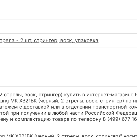
трела - 2 шт, стрингер, воск, упаковка
 стрелы, воск, стрингер) купить в интернет-магазине 
ng MK XB21BK (черный, 2 стрелы, воск, стрингер) по 
ежем с доставкой или в отделении транспортной компа
атой при получении в любой части Российской Федерац
ну и комплектацию товара по телефону 8 (499) 677 16 
 MK XB21BK (черный, 2 стрелы, воск, стрингер)" носи