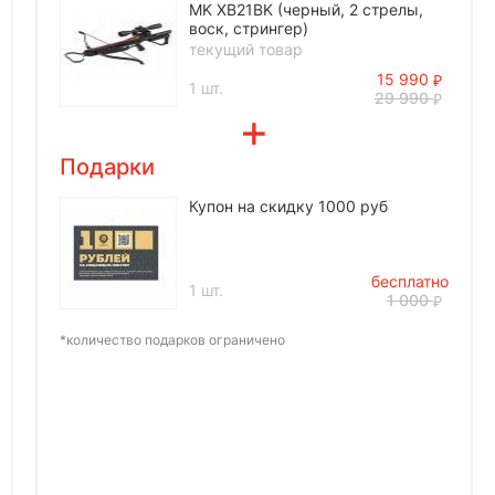
MK XB21BK (черный, 2 стрелы,
воск, стрингер)
текущий товар
15 990
1 шт.
29 990
Подарки
Купон на скидку 1000 руб
бесплатно
1 шт.
1 000
*количество подарков ограничено