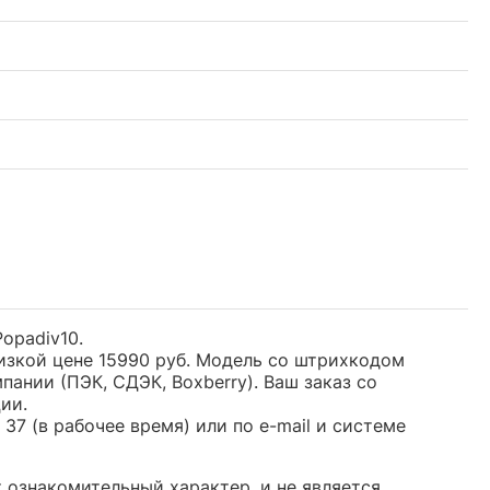
Popadiv10.
низкой цене 15990 руб. Модель со штрихкодом
нии (ПЭК, СДЭК, Boxberry). Ваш заказ со
ии.
37 (в рабочее время) или по e-mail и системе
т ознакомительный характер, и не является