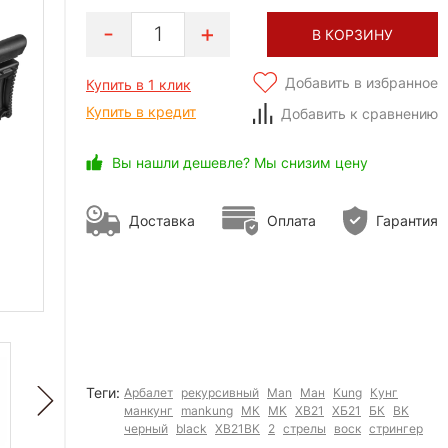
1
В КОРЗИНУ
Добавить в избранное
Купить в 1 клик
Купить в кредит
Добавить к сравнению
Вы нашли дешевле? Мы снизим цену
Доставка
Оплата
Гарантия
Теги:
Арбалет
рекурсивный
Man
Ман
Kung
Кунг
манкунг
mankung
МК
MK
XB21
ХБ21
БК
BK
черный
black
XB21BK
2
стрелы
воск
стрингер