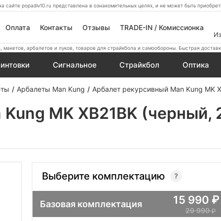
а сайте popadiv10.ru представлена в ознакомительных целях, и не может быть приобр
Оплата
Контакты
Отзывы
TRADE-IN / Комиссионка
И
 макетов, арбалетов и луков, товаров для страйкбола и самообороны. Быстрая доставк
интовки
Сигнальное
Страйкбол
Оптика
еты
Арбалеты Man Kung
Арбалет рекурсивный Man Kung MK XB
Kung MK XB21BK (черный, 2 
Выберите комплектацию
15 990
Базовая комплектация
29 990