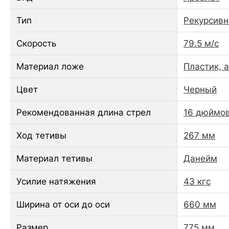
Тип
Рекурсив
Скорость
79.5 м/с
Материал ложе
Пластик, 
Цвет
Черный
Рекомендованная длина стрел
16 дюймо
Ход тетивы
267 мм
Материал тетивы
Данейм
Усилие натяжения
43 кгс
Ширина от оси до оси
660 мм
Размер
775 мм