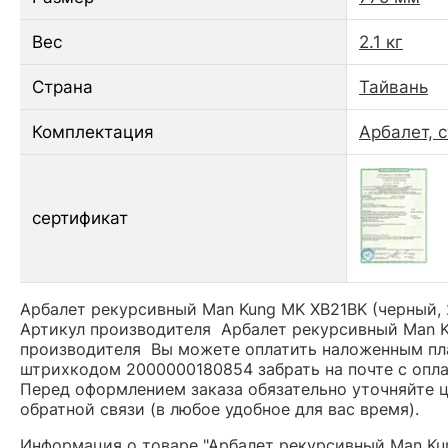
Вес
2.1 кг
Страна
Тайвань
Комплектация
Арбалет, с
сертификат
Арбалет рекурсивный Man Kung MK XB21BK (черный, 2
Артикул производителя Арбалет рекурсивный Man Ku
производителя Вы можете оплатить наложенным плат
штрихкодом 2000000180854 забрать на почте с опл
Перед оформлением заказа обязательно уточняйте це
обратной связи (в любое удобное для вас время).
Информация о товаре "Арбалет рекурсивный Man Kung