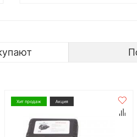
купают
П
Хит продаж
Акция