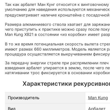
Так как арбалет Ман Кунг относится к винтовочном
умолчанию для наведения используются механическ
предусматривает наличие кронштейна с посадочно
Размера алюминиевого ствола хватает для заряжан
чего приступить к практике можно сразу после пок
Man Kung XB21 в состоянии «из коробки» имеет ра
В то же время потенциальная скорость вылета стр
имеют размах 660 миллиметров. Модель является ра
процедура осуществляется выкручиванием фиксиру
За передачу энергии стреле при распрямлении плеч 
взведения арбалет упирается в землю, после чего 
натягивании трос фиксируется в основании коробки 
Характеристики рекурсивного
Производитель
Man Kung
Вид
Арбалет