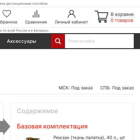
етена дистанционным способом.
В корзине
0 товаров
збранное
Сравнение
Личный кабинет
а по всей России и в Беларусь
Аксессуары
МСК:
Под заказ
СПБ:
Под заказ
Содержимое
Базовая комплектация
Рюкзак (ткань палатка), 40 л., шт