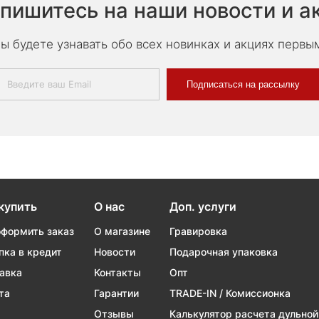
пишитесь на наши новости и а
ы будете узнавать обо всех новинках и акциях первы
Подписаться на рассылку
купить
О нас
Доп. услуги
оформить заказ
О магазине
Гравировка
пка в кредит
Новости
Подарочная упаковка
авка
Контакты
Опт
та
Гарантии
TRADE-IN / Комиссионка
Отзывы
Калькулятор расчета дульной