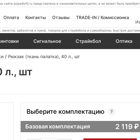
а сайте popadiv10.ru представлена в ознакомительных целях, и не может быть приобр
Оплата
Контакты
Отзывы
TRADE-IN / Комиссионка
И
 макетов, арбалетов и луков, товаров для страйкбола и самообороны. Быстрая доставк
интовки
Сигнальное
Страйкбол
Оптика
ки
Рюкзак (ткань палатка), 40 л., шт
 л., шт
Выберите комплектацию
2 119
Базовая комплектация