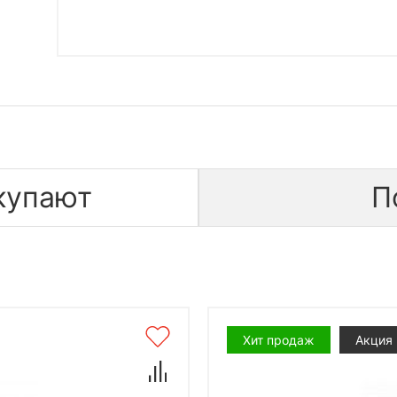
купают
П
Хит продаж
Акция