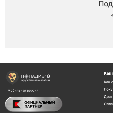
Под
В
Как 
Как 
Поку
Мобильная версия
Дост
Опла