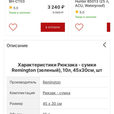
BH-CT03
Hunter BS013 (25 л, O
ACU, Waterproof)
3 240
5.0
5.0
9 569
Товар в наличии
Товар в наличии
В КОРЗИНУ
В
Описание
Характеристики Рюкзака - сумки
Remington (зеленый), 10л, 45х30см, шт
Производитель
Remington
Комплектация
Рюкзак - сумка
Размер
45 х 30 см