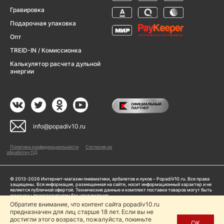
Гравировка
Подарочная упаковка
Опт
TREID-IN / Комиссионка
Калькулятор расчета дульной
энергии
info@popadiv10.ru
Политика конфиденциальности
Согласие на
обработку ПД
© 2013-2026 Интернет-магазин пневматики, арбалетов и луков – PopadiV10.ru. Все права
защищены. Вся информация, размещенная на сайте, носит информационный характер и не
является публичной офертой. Технические данные и комплект поставки товаров могут быть
изменены производителем без уведомления
ИП Жарук Александр Сергеевич, ОГРНИП: 314504704200042
Обратите внимание, что контент сайта popadiv10.ru
Пользуясь сайтом Popadiv10.ru, пользователь автоматически соглашается с условиями,
предназначен для лиц старше 18 лет. Если вы не
прописанными в
Политике конфиденциальности
достигли этого возраста, пожалуйста, покиньте
ОК