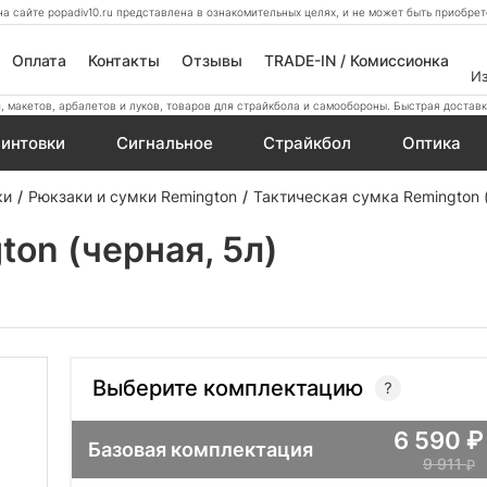
а сайте popadiv10.ru представлена в ознакомительных целях, и не может быть приобр
Оплата
Контакты
Отзывы
TRADE-IN / Комиссионка
И
 макетов, арбалетов и луков, товаров для страйкбола и самообороны. Быстрая доставк
интовки
Сигнальное
Страйкбол
Оптика
ки
Рюкзаки и сумки Remington
Тактическая сумка Remington (
on (черная, 5л)
Выберите комплектацию
6 590
Базовая комплектация
9 911