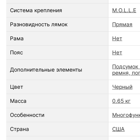
Система крепления
M.O.L.L.E
Разновидность лямок
Прямая
Рама
Нет
Пояс
Нет
Подсумок 
Дополнительные элементы
ремня, по
Цвет
Черный
Масса
0.65 кг
Особенности
Многофун
Страна
США