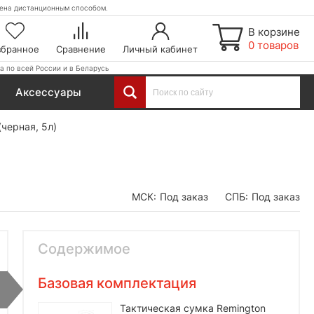
етена дистанционным способом.
В корзине
0 товаров
збранное
Сравнение
Личный кабинет
а по всей России и в Беларусь
Аксессуары
черная, 5л)
МСК:
Под заказ
СПБ:
Под заказ
Содержимое
Базовая комплектация
Тактическая сумка Remington