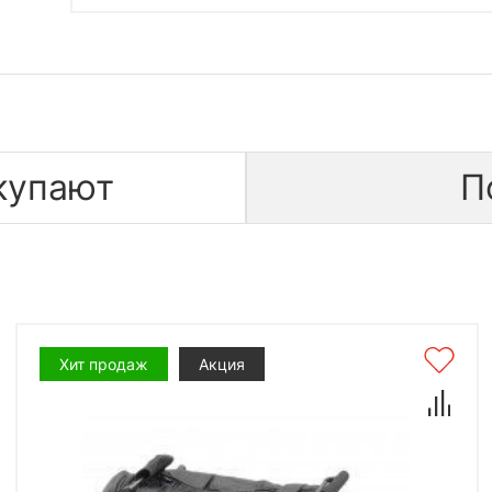
купают
П
Хит продаж
Акция