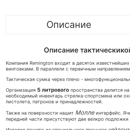
Описание
Описание тактическикой
Компания Remington входит в десяток известнейших
винтовками. В параллели с первичным направлением
Тактическая сумка через плечо - многофункциональн
5 литрового
Организация
пространства делится на
необходимый инвентарь стрелка-спортсмена или охо
пистолета, патронов и принадлежностей.
Молле
Также на поверхности нашит
интерфейс. Яч
передней части присутствуют две велкро подложки 
нейлона
Изделие пошито из специального прочного