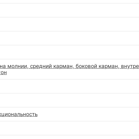
на молнии, средний карман, боковой карман, внутре
гон
кциональность