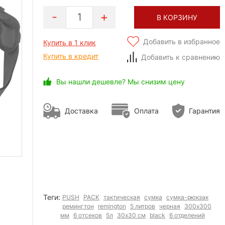
1
В КОРЗИНУ
Добавить в избранное
Купить в 1 клик
Купить в кредит
Добавить к сравнению
Вы нашли дешевле? Мы снизим цену
Доставка
Оплата
Гарантия
Теги:
PUSH
PACK
тактическая
сумка
сумка-рюкзак
ремингтон
remington
5 литров
черная
300х300
мм
6 отсеков
5л
30х30 см
black
6 отделений