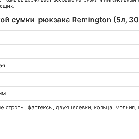
ающих.
й сумки-рюкзака Remington (5л, 30х
ая
мм
е стропы, фастексы, двухщелевки, кольца, молния, 