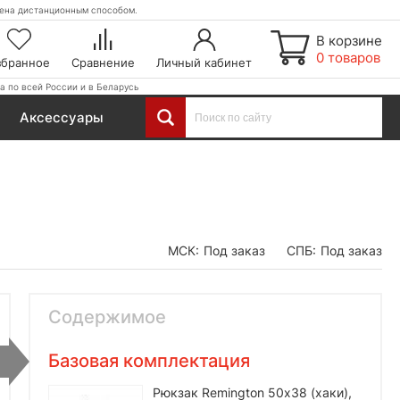
етена дистанционным способом.
В корзине
0 товаров
збранное
Сравнение
Личный кабинет
а по всей России и в Беларусь
Аксессуары
МСК:
Под заказ
СПБ:
Под заказ
Содержимое
Базовая комплектация
Рюкзак Remington 50х38 (хаки),