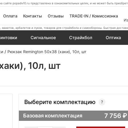
а сайте popadiv10.ru представлена в ознакомительных целях, и не может быть приобр
Оплата
Контакты
Отзывы
TRADE-IN / Комиссионка
И
 макетов, арбалетов и луков, товаров для страйкбола и самообороны. Быстрая доставк
интовки
Сигнальное
Страйкбол
Оптика
ки
Рюкзак Remington 50х38 (хаки), 10л, шт
аки), 10л, шт
Выберите комплектацию
7 756
Базовая комплектация