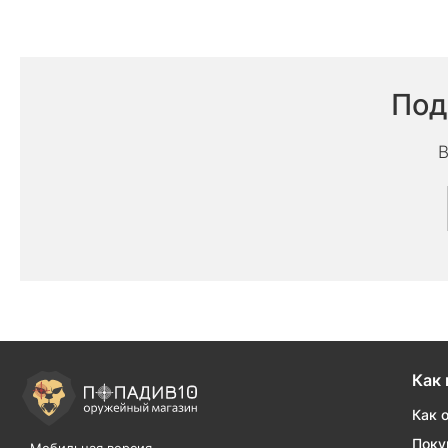
Под
В
Как 
Как 
Поку
Мобильная версия