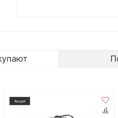
купают
П
Акция