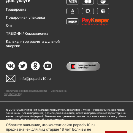
Доп. услуги
Гравировка
Подарочная упаковка
Опт
TREID-IN / Комиссионка
Калькулятор расчета дульной
энергии
info@popadiv10.ru
Политика конфиденциальности
Согласие на
обработку ПД
© 2013-2026 Интернет-магазин пневматики, арбалетов и луков – PopadiV10.ru. Все права
защищены. Вся информация, размещенная на сайте, носит информационный характер и не
является публичной офертой. Технические данные и комплект поставки товаров могут быть
изменены производителем без уведомления
ИП Жарук Александр Сергеевич, ОГРНИП: 314504704200042
Обратите внимание, что контент сайта popadiv10.ru
предназначен для лиц старше 18 лет. Если вы не
Пользуясь сайтом Popadiv10.ru, пользователь автоматически соглашается с условиями,
прописанными в
Политике конфиденциальности