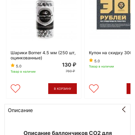
Шарики Borner 4.5 мм (250 шт,
Купон на скидку 300 
оцинкованные)
5.0
130
5.0
Товар в наличии
760
Товар в наличии
В КОРЗИНУ
В
Описание
Описание баллончиков СО2 для