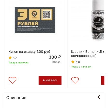
Купон на скидку 300 руб
Шарики Borner 4.5 мм
оцинкованные)
300
5.0
5.0
300
Товар в наличии
Товар в наличии
В КОРЗИНУ
В
Описание