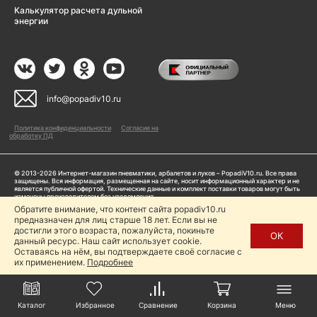
Калькулятор расчета дульной
энергии
info@popadiv10.ru
Политика конфиденциальности
Согласие на
обработку ПД
© 2013-2026 Интернет-магазин пневматики, арбалетов и луков – PopadiV10.ru. Все права
защищены. Вся информация, размещенная на сайте, носит информационный характер и не
является публичной офертой. Технические данные и комплект поставки товаров могут быть
изменены производителем без уведомления
ИП Жарук Александр Сергеевич, ОГРНИП: 314504704200042
Обратите внимание, что контент сайта popadiv10.ru
Пользуясь сайтом Popadiv10.ru, пользователь автоматически соглашается с условиями,
предназначен для лиц старше 18 лет. Если вы не
прописанными в
Политике конфиденциальности
достигли этого возраста, пожалуйста, покиньте
ОК
данный ресурс. Наш сайт использует cookie.
Копирование любой информации (тексты, фото, видео и др.) с сайта Popadiv10 запрещено,
за исключением наличия письменного согласия администрации сайта Popadiv10.
Оставаясь на нём, вы подтверждаете своё согласие с
их применением.
Подробнее
Каталог
Избранное
Сравнение
Корзина
Меню