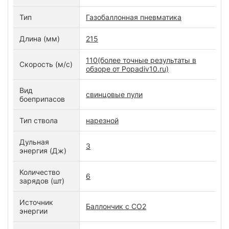
Тип
Газобаллонная пневматика
Длина (мм)
215
110(более точные результаты в
Скорость (м/с)
обзоре от Popadiv10.ru)
Вид
свинцовые пули
боеприпасов
Тип ствола
нарезной
Дульная
3
энергия (Дж)
Количество
6
зарядов (шт)
Источник
Баллончик с СО2
энергии