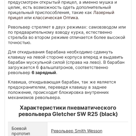
предусмотрен открытый прицел, а именно мушка и
целик, есть возможность одеть дополнительный
прицельный приспособления, такие как
Лазерный
прицел
или
классическая Оптика
.
Револьвер стреляет в двух режимах: самовзводом или
по предварительному взводу курка, естественно
стрельба во втором режиме отличается более высокой
точностью.
Для откидывания барабана необходимо сдвинуть
клавишу на левой стороне корпуса вперед и выдавить
барабан мускульной силой (справа на лево). В барабан
загружается 6 фальшпатронов, соответственно
револьвер
6 зарядный
.
Клавиша, откидывающая барабан, так же является
предохранителем, переведя клавишу в заднее
положение, происходит блокировка внутренних
механизмов револьвера.
Характеристики пневматического
револьвера Gletcher SW R25 (black)
Боевой
Револьвер Smith Wesson
прототип