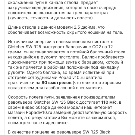
скольжение пули в канале ствола, предает
закручивающее движение, которое в свою очередь
положительно сказывается на трех параметрах
(кучность, точность и дальность полета).
Длина ствола в данной модели 2.5 дюйма, что
обеспечивает возможность скрытого ношения на теле.
Источником энергии в пневматическом пистолете
Gletcher SW R25 выступает баллончик с CO2 на 12
грамм, он устанавливается в потайной баллонный отсек,
находящийся в рукояти пистолета. Баллон пробивается
и дожимается при помощи винта с барашком, который
так же прячется в рабочем положении под накладку
рукояти. Одного баллона, во время испытаний при
отстреле сотрудниками Popadiv10.ru хватило
практически на
80 выстрелов
(что является хорошим
показателем для газобаллонной пневматики).
Скорость полета пули, заявленная производителем
револьвера Gletcher SW r25 Black достигает
110 м/с
, в
своем видео обзоре данной модели наш интернет
магазин Popadiv10.ru замерил действительную скорость
полета, а с результатами Вы можете ознакомиться,
посмотрев наше видео ниже.
В качестве прицела на револьвере SW R25 Black