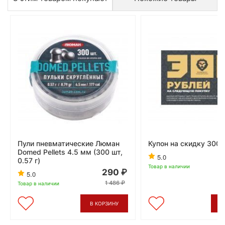
Пули пневматические Люман
Купон на скидку 300 
Domed Pellets 4.5 мм (300 шт,
5.0
0.57 г)
Товар в наличии
290
5.0
1 486
Товар в наличии
В КОРЗИНУ
В