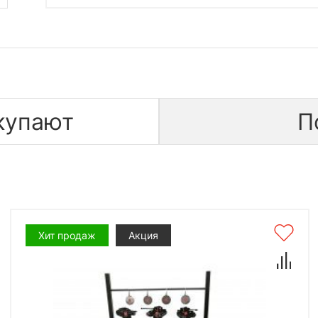
купают
П
Хит продаж
Акция