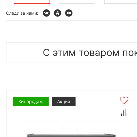
Следи за нами:
С этим товаром по
Хит продаж
Акция