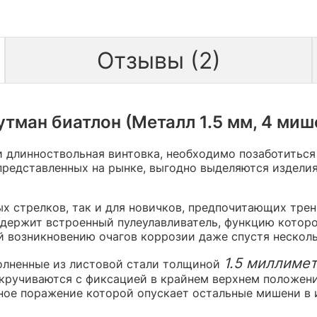
Отзывы (2)
ман биатлон (Металл 1.5 мм, 4 миш
и длинноствольная винтовка, необходимо позаботитьс
представленных на рынке, выгодно выделяются издели
х стрелков, так и для новичков, предпочитающих тре
держит встроенный пулеулавливатель, функцию которог
 возникновению очагов коррозии даже спустя несколь
1.5 миллиме
олненные из листовой стали толщиной
окручиваются с фиксацией в крайнем верхнем положен
чное поражение которой опускает остальные мишени в