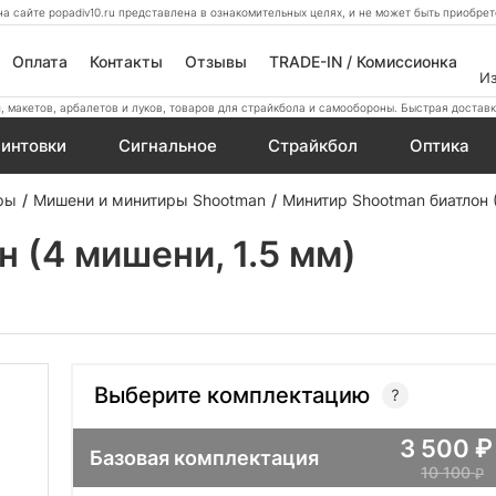
а сайте popadiv10.ru представлена в ознакомительных целях, и не может быть приобр
Оплата
Контакты
Отзывы
TRADE-IN / Комиссионка
И
 макетов, арбалетов и луков, товаров для страйкбола и самообороны. Быстрая доставк
интовки
Сигнальное
Страйкбол
Оптика
ры
Мишени и минитиры Shootman
Минитир Shootman биатлон 
 (4 мишени, 1.5 мм)
Выберите комплектацию
3 500
Базовая комплектация
10 100