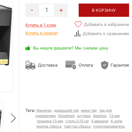
1
В КОРЗИНУ
Добавить в избранное
Купить в 1 клик
Купить в кредит
Добавить к сравнению
Вы нашли дешевле? Мы снизим цену
Доставка
Оплата
Гарантия
Теги:
Минитир
домашний тир
мини тир
тир для
пневматики
Shootman
шутман
биатлон
1.5 мм
толщина 1.5 мм
сталь 0.15 см
4 мишени
4 цели
кнопка сброса
триггер сброса
пулеулавливатель