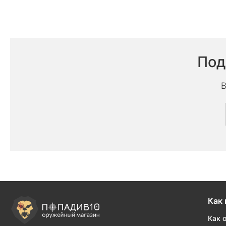
Под
В
Как 
Как 