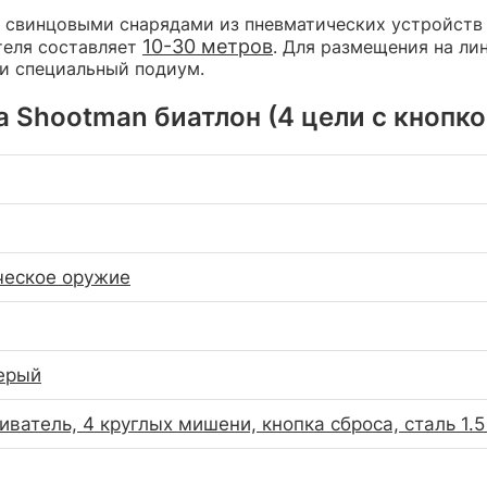
 свинцовыми снарядами из пневматических устройств с
10-30 метров
теля составляет
. Для размещения на ли
ли специальный подиум.
 Shootman биатлон (4 цели с кнопкой
ческое оружие
ерый
иватель, 4 круглых мишени, кнопка сброса, сталь 1.