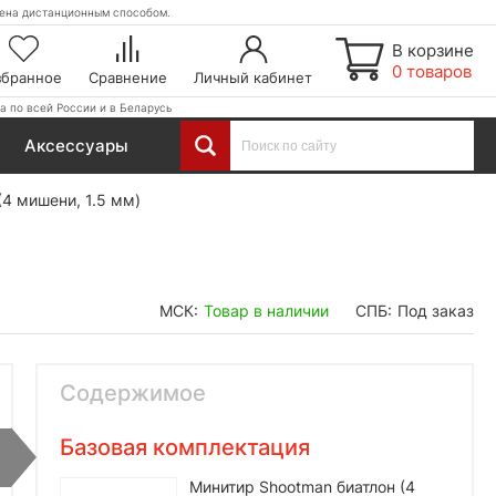
етена дистанционным способом.
В корзине
0 товаров
збранное
Сравнение
Личный кабинет
а по всей России и в Беларусь
Аксессуары
(4 мишени, 1.5 мм)
МСК:
Товар в наличии
СПБ:
Под заказ
Содержимое
Базовая комплектация
Минитир Shootman биатлон (4