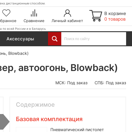
етена дистанционным способом.
В корзине
0 товаров
збранное
Сравнение
Личный кабинет
а по всей России и в Беларусь
Аксессуары
онь, Blowback)
ер, автоогонь, Blowback)
МСК:
Под заказ
СПБ:
Под заказ
Содержимое
Базовая комплектация
Пневматический пистолет