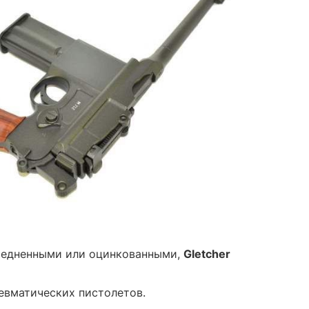
медненными или оцинкованными,
Gletcher
невматических пистолетов.