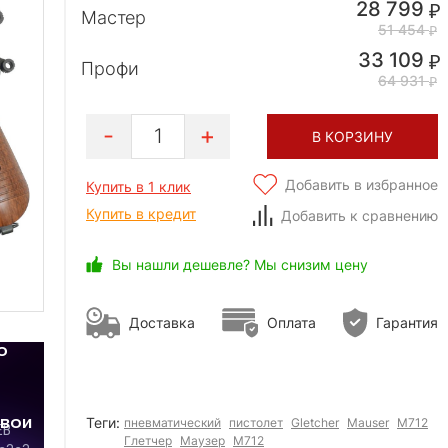
28 799
Мастер
51 454
33 109
Профи
64 931
1
В КОРЗИНУ
Добавить в избранное
Купить в 1 клик
Купить в кредит
Добавить к сравнению
Вы нашли дешевле? Мы снизим цену
Доставка
Оплата
Гарантия
Теги:
пневматический
пистолет
Gletcher
Mauser
M712
Глетчер
Маузер
М712