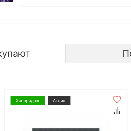
купают
П
Хит продаж
Акция