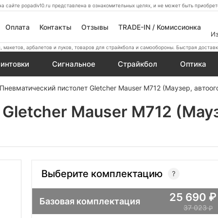
а сайте popadiv10.ru представлена в ознакомительных целях, и не может быть приобр
Оплата
Контакты
Отзывы
TRADE-IN / Комиссионка
И
 макетов, арбалетов и луков, товаров для страйкбола и самообороны. Быстрая доставк
интовки
Сигнальное
Страйкбол
Оптика
Пневматический пистолет Gletcher Mauser M712 (Маузер, автоог
Gletcher Mauser M712 (Мауз
Выберите комплектацию
25 690
Базовая комплектация
37 023