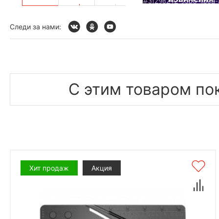
Следи за нами:
С этим товаром по
Хит продаж
Акция