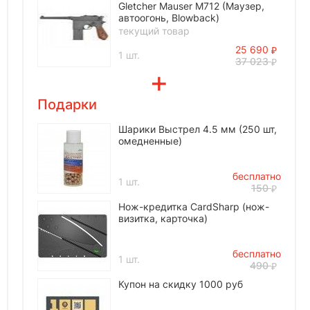
Gletcher Mauser M712 (Маузер,
автоогонь, Blowback)
текущий товар
25 690
1 шт.
37 023
Подарки
Шарики Выстрел 4.5 мм (250 шт,
омедненные)
бесплатно
1 шт.
150
Нож-кредитка CardSharp (нож-
визитка, карточка)
бесплатно
1 шт.
490
Купон на скидку 1000 руб