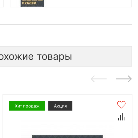
бесплатно
1 шт.
1 000
*количество подарков ограничено
охожие товары
Хит продаж
Акция