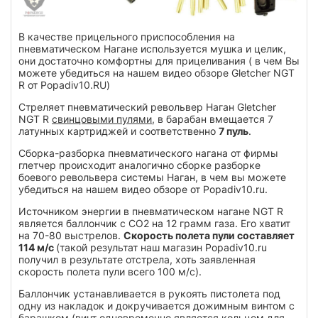
В качестве прицельного приспособления на
пневматическом Нагане используется мушка и целик,
они достаточно комфортны для прицеливания ( в чем Вы
можете убедиться на нашем видео обзоре Gletcher NGT
R от Popadiv10.RU)
Стреляет пневматический револьвер Наган Gletcher
NGT R
свинцовыми пулями
, в барабан вмещается 7
латунных картриджей и соответственно
7 пуль
.
Сборка-разборка пневматического нагана от фирмы
глетчер происходит аналогично сборке разборке
боевого револьвера системы Наган, в чем вы можете
убедиться на нашем видео обзоре от Popadiv10.ru.
Источником энергии в пневматическом нагане NGT R
является баллончик с СО2 на 12 грамм газа. Его хватит
на 70-80 выстрелов.
Скорость полета пули составляет
114 м/с
(такой результат наш магазин Popadiv10.ru
получил в результате отстрела, хоть заявленная
скорость полета пули всего 100 м/с).
Баллончик устанавливается в рукоять пистолета под
одну из накладок и докручивается дожимным винтом с
барашком (винт одновременно является кольцом для