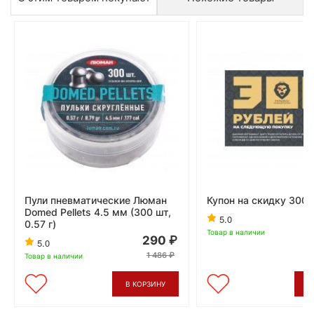
Пули пневматические Люман
Купон на скидку 300 
Domed Pellets 4.5 мм (300 шт,
5.0
0.57 г)
Товар в наличии
290
5.0
1 486
Товар в наличии
В КОРЗИНУ
В