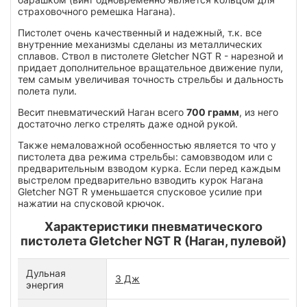
страховочного ремешка Нагана).
Пистолет очень качественный и надежный, т.к. все
внутренние механизмы сделаны из металлических
сплавов. Ствол в пистолете Gletcher NGT R - нарезной и
придает дополнительное вращательное движение пули,
тем самым увеличивая точность стрельбы и дальность
полета пули.
Весит пневматический Наган всего
700 грамм
, из него
достаточно легко стрелять даже одной рукой.
Также немаловажной особенностью является то что у
пистолета два режима стрельбы: самовзводом или с
предварительным взводом курка. Если перед каждым
выстрелом предварительно взводить курок Нагана
Gletcher NGT R уменьшается спусковое усилие при
нажатии на спусковой крючок.
Характеристики пневматического
пистолета Gletcher NGT R (Наган, пулевой)
Дульная
3 Дж
энергия