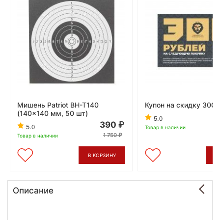
Мишень Patriot BH-T140
Купон на скидку 300 
(140x140 мм, 50 шт)
5.0
390
5.0
Товар в наличии
1 750
Товар в наличии
В КОРЗИНУ
В
Описание