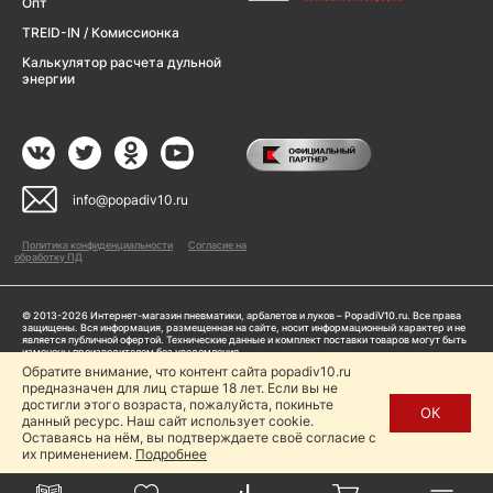
Опт
TREID-IN / Комиссионка
Калькулятор расчета дульной
энергии
info@popadiv10.ru
Политика конфиденциальности
Согласие на
обработку ПД
© 2013-2026 Интернет-магазин пневматики, арбалетов и луков – PopadiV10.ru. Все права
защищены. Вся информация, размещенная на сайте, носит информационный характер и не
является публичной офертой. Технические данные и комплект поставки товаров могут быть
изменены производителем без уведомления
ИП Жарук Александр Сергеевич, ОГРНИП: 314504704200042
Обратите внимание, что контент сайта popadiv10.ru
Пользуясь сайтом Popadiv10.ru, пользователь автоматически соглашается с условиями,
предназначен для лиц старше 18 лет. Если вы не
прописанными в
Политике конфиденциальности
достигли этого возраста, пожалуйста, покиньте
ОК
данный ресурс. Наш сайт использует cookie.
Копирование любой информации (тексты, фото, видео и др.) с сайта Popadiv10 запрещено,
за исключением наличия письменного согласия администрации сайта Popadiv10.
Оставаясь на нём, вы подтверждаете своё согласие с
их применением.
Подробнее