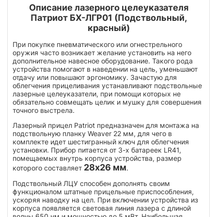
Описание лазерного целеуказателя
Патриот БХ-ЛГР01 (Подствольный,
красный)
При покупке пневматического или огнестрельного
оружия часто возникает желание установить на него
дополнительное навесное оборудование. Такого рода
устройства помогают в наведении на цель, уменьшают
отдачу или повышают эргономику. Зачастую для
облегчения прицеливания устанавливают подствольные
лазерные целеуказатели, при помощи которых не
обязательно совмещать целик и мушку для совершения
точного выстрела.
Лазерный прицел Patriot предназначен для монтажа на
подствольную планку Weaver 22 мм, для чего в
комплекте идет шестигранный ключ для облегчения
установки. Прибор питается от 3-х батареек LR41,
помещаемых внутрь корпуса устройства, размер
28x26 мм
которого составляет
.
Подствольный ЛЦУ способен дополнять своим
функционалом штатные прицельные приспособления,
ускоряя наводку на цел. При включении устройства из
корпуса появляется световая линия лазера с длиной
волны 650 нм и мощностью до 5 мВт. Наибольшая