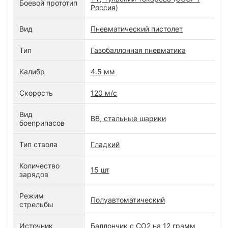
Боевой прототип
Россия)
Вид
Пневматический пистолет
Тип
Газобаллонная пневматика
Калибр
4.5 мм
Скорость
120 м/с
Вид
ВВ, стальные шарики
боеприпасов
Тип ствола
Гладкий
Количество
15 шт
зарядов
Режим
Полуавтоматический
стрельбы
Источник
Баллончик с СО2 на 12 грамм