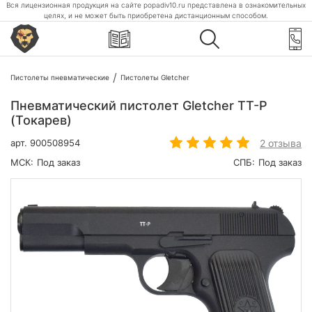
Вся лицензионная продукция на сайте popadiv10.ru представлена в ознакомительных
целях, и не может быть приобретена дистанционным способом.
Пистолеты пневматические
Пистолеты Gletcher
Пневматический пистолет Gletcher TT-P
(Токарев)
2 отзыва
арт.
900508954
МСК:
Под заказ
СПБ:
Под заказ