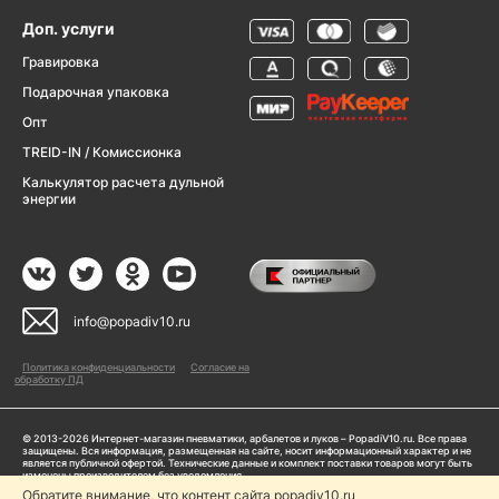
Доп. услуги
Гравировка
Подарочная упаковка
Опт
TREID-IN / Комиссионка
Калькулятор расчета дульной
энергии
info@popadiv10.ru
Политика конфиденциальности
Согласие на
обработку ПД
© 2013-2026 Интернет-магазин пневматики, арбалетов и луков – PopadiV10.ru. Все права
защищены. Вся информация, размещенная на сайте, носит информационный характер и не
является публичной офертой. Технические данные и комплект поставки товаров могут быть
изменены производителем без уведомления
ИП Жарук Александр Сергеевич, ОГРНИП: 314504704200042
Обратите внимание, что контент сайта popadiv10.ru