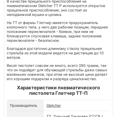
В качестве прицельного приспособления на
пневматическом Gletcher TT P используется открытое
прицельное приспособление, оно состоит из
неподвижной мушки и целика.
На ТТ от фирмы Глетчер имеется предохранитель
кнопочного типа, у него две рабочие позиции, переднее
положение переключателя - боевое, при нем не
блокируется спусковая клавиша, заднее положение
переключателя - безопасное.
Благодаря достаточно длинному стволу прицельная
стрельба из этой модели ведется на дистанции до 10
метров.
Весит пистолет совсем не много, всего 390 грамм, так
что он подойдет для обучающей стрельбы даже самых
маленьких новичков, при этом не высокая цена делает
его хорошим подарком и разряда цена/качество.
Характеристики пневматического
пистолета Глетчер ТТ-П
Производитель
Gletcher
ТТ, Тульский Токарева (СССР /