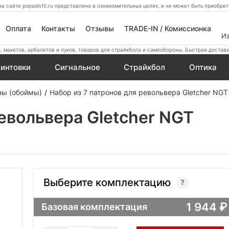
а сайте popadiv10.ru представлена в ознакомительных целях, и не может быть приобр
Оплата
Контакты
Отзывы
TRADE-IN / Комиссионка
И
 макетов, арбалетов и луков, товаров для страйкбола и самообороны. Быстрая доставк
интовки
Сигнальное
Страйкбол
Оптика
ны (обоймы)
Набор из 7 патронов для револьвера Gletcher NGT
револьвера Gletcher NGT
Выберите комплектацию
1 944
Базовая комплектация