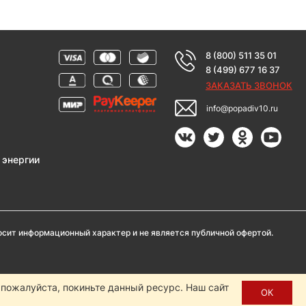
8 (800) 511 35 01
8 (499) 677 16 37
ЗАКАЗАТЬ ЗВОНОК
info@popadiv10.ru
 энергии
носит информационный характер и не является публичной офертой.
, пожалуйста, покиньте данный ресурс. Наш сайт
нистрации сайта Popadiv10.
ОК