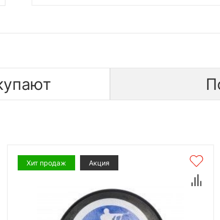
купают
П
Хит продаж
Акция