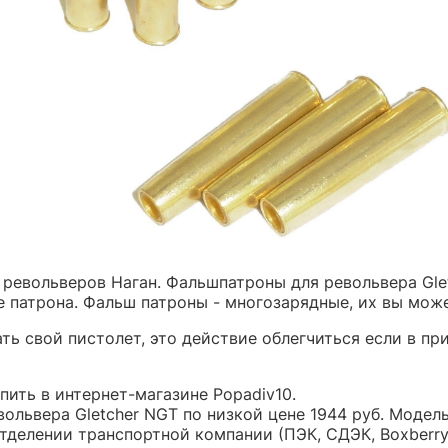
в револьверов Наган. Фальшпатроны для револьвера Gl
е патрона. Фальш патроны - многозарядные, их вы мож
ть свой пистолет, это действие облегчиться если в пр
упить в интернет-магазине Popadiv10.
вольвера Gletcher NGT по низкой цене 1944 руб. Мод
тделении транспортной компании (ПЭК, СДЭК, Boxberr