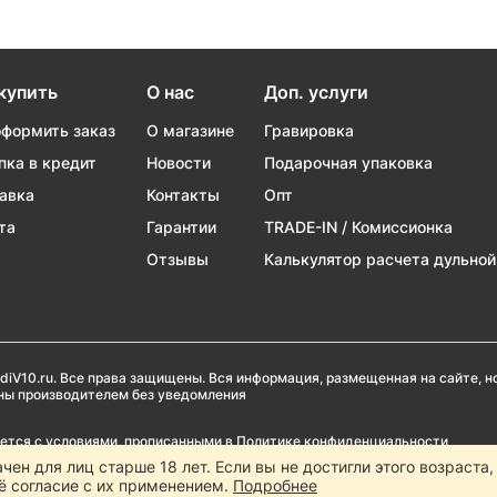
купить
О нас
Доп. услуги
оформить заказ
О магазине
Гравировка
пка в кредит
Новости
Подарочная упаковка
авка
Контакты
Опт
та
Гарантии
TRADE-IN / Комиссионка
Отзывы
Калькулятор расчета дульной
diV10.ru. Все права защищены. Вся информация, размещенная на сайте, 
ены производителем без уведомления
ается с условиями, прописанными в
Политике конфиденциальности
ачен для лиц старше 18 лет. Если вы не достигли этого возраста
Popadiv10 запрещено, за исключением наличия письменного согласия адми
ё согласие с их применением.
Подробнее