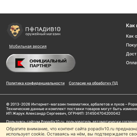
Как 
Как 
Поку
Мобильная версия
Дост
Опла
Политика конфиденциальности
Согласие на обработку ПД
© 2013-2026 Интернет-магазин пневматики, арбалетов и луков – Popa
Технические данные и комплект поставки товаров могут быть измен
ИП Жарук Александр Сергеевич, ОГРНИП: 314504704200042
Пользуясь сайтом Popadiv10.ru, пользователь автоматически соглаш
Обратите внимание, что контент сайта popadiv10.ru предназн
Копирование любой информации (тексты, фото, видео и др.) с сайта 
использует cookie. Оставаясь на нём, вы подтверждаете сво