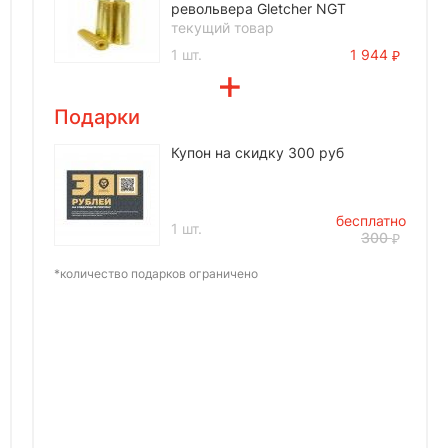
револьвера Gletcher NGT
текущий товар
1 шт.
1 944
Подарки
Купон на скидку 300 руб
бесплатно
1 шт.
300
*количество подарков ограничено