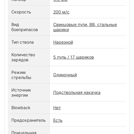
Скорость
200 м/с
Вид
Свинцовые пули, ВВ, стальные
боеприпасов
шарики
Тип ствола
Нарезной
Количество
5 пуль / 17 шариков
зарядов
Режим
Одиночный
стрельбы
Источник
Подствольная накачка
энергии
Blowback
Нет
Предохранитель
Есть
Прицельная