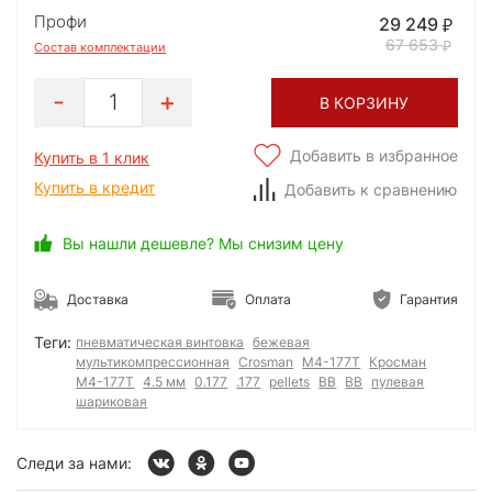
Профи
29 249
67 653
Состав комплектации
1
В КОРЗИНУ
Добавить в избранное
Купить в 1 клик
Купить в кредит
Добавить к сравнению
Вы нашли дешевле? Мы снизим цену
Доставка
Оплата
Гарантия
Теги:
пневматическая винтовка
бежевая
мультикомпрессионная
Crosman
M4-177T
Кросман
М4-177Т
4.5 мм
0.177
.177
pellets
BB
ВВ
пулевая
шариковая
Следи за нами: