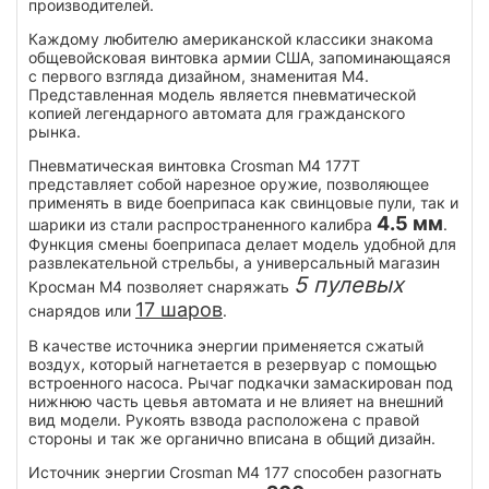
производителей.
Каждому любителю американской классики знакома
общевойсковая винтовка армии США, запоминающаяся
с первого взгляда дизайном, знаменитая М4.
Представленная модель является пневматической
копией легендарного автомата для гражданского
рынка.
Пневматическая винтовка Crosman M4 177T
представляет собой нарезное оружие, позволяющее
применять в виде боеприпаса как свинцовые пули, так и
4.5 мм
шарики из стали распространенного калибра
.
Функция смены боеприпаса делает модель удобной для
развлекательной стрельбы, а универсальный магазин
5 пулевых
Кросман М4 позволяет снаряжать
17 шаров
снарядов или
.
В качестве источника энергии применяется сжатый
воздух, который нагнетается в резервуар с помощью
встроенного насоса. Рычаг подкачки замаскирован под
нижнюю часть цевья автомата и не влияет на внешний
вид модели. Рукоять взвода расположена с правой
стороны и так же органично вписана в общий дизайн.
Источник энергии Crosman M4 177 способен разогнать