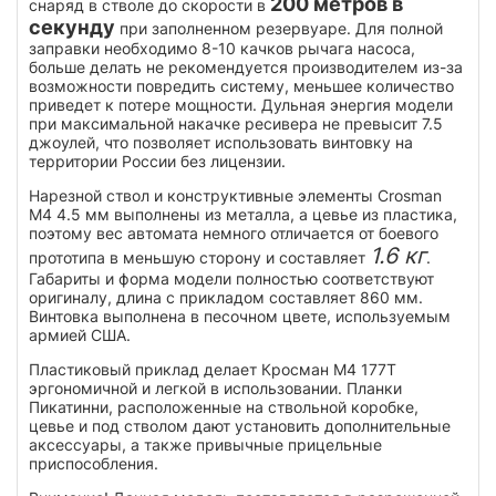
200 метров в
снаряд в стволе до скорости в
секунду
при заполненном резервуаре. Для полной
заправки необходимо 8-10 качков рычага насоса,
больше делать не рекомендуется производителем из-за
возможности повредить систему, меньшее количество
приведет к потере мощности. Дульная энергия модели
при максимальной накачке ресивера не превысит 7.5
джоулей, что позволяет использовать винтовку на
территории России без лицензии.
Нарезной ствол и конструктивные элементы Crosman
M4 4.5 мм выполнены из металла, а цевье из пластика,
поэтому вес автомата немного отличается от боевого
1.6 кг
прототипа в меньшую сторону и составляет
.
Габариты и форма модели полностью соответствуют
оригиналу, длина с прикладом составляет 860 мм.
Винтовка выполнена в песочном цвете, используемым
армией США.
Пластиковый приклад делает Кросман М4 177Т
эргономичной и легкой в использовании. Планки
Пикатинни, расположенные на ствольной коробке,
цевье и под стволом дают установить дополнительные
аксессуары, а также привычные прицельные
приспособления.