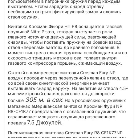
пользователем в патроннике оружия перед каждым
выстрелом. Чтобы зарядить снаряд стрелку
необходимо открыть фиксирующий замок и сложить
ствол оружия.
Винтовка Кросман Фьюри НП Р8 оснащается газовой
пружиной Nitro Piston, которая выступает в роли
главного источника движущей силы, разгоняющей
снаряды. Чтобы поставить пружину на боевой взвод
ствол «переламывается» до крайнего положения. В
момент выстрела сжатая пружина освобождается и со
скоростью тридцать метров в сек. толкает внутри
газового компрессора поршень, сжимающий воздух.
Сжатый в компрессоре винтовки Crosman Fury NP
воздух проходит через перепускной клапан в ствол, где
со всей своей кинетической энергией начинает
выталкивать снаряд наружу. На вылетие из ствола 4.5-
миллиметровый снаряд разгоняется до скорости
305 м. в сек
больше
. Но в российских оружейных
магазинах американская винтовка Кросман Фури NP
R8-CF1K77 представлена с ослабленной пружиной, что
ограничивает мощность оружия до разрешенного
7.5 Джоулей
предела
.
Пневматическая винтовка Crosman Fury R8 CF1K77NP
поставляется к пользователю со штатными открытыми