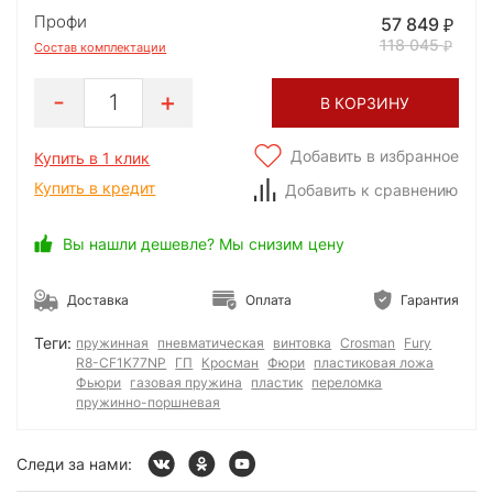
Профи
57 849
118 045
Состав комплектации
1
В КОРЗИНУ
Добавить в избранное
Купить в 1 клик
Купить в кредит
Добавить к сравнению
Вы нашли дешевле? Мы снизим цену
Доставка
Оплата
Гарантия
Теги:
пружинная
пневматическая
винтовка
Crosman
Fury
R8-CF1K77NP
ГП
Кросман
Фюри
пластиковая ложа
Фьюри
газовая пружина
пластик
переломка
пружинно-поршневая
Следи за нами: