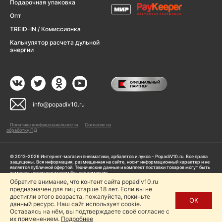
Подарочная упаковка
Опт
TREID-IN / Комиссионка
Калькулятор расчета дульной
энергии
info@popadiv10.ru
Политика конфиденциальности
Согласие на
обработку ПД
© 2013-2026 Интернет-магазин пневматики, арбалетов и луков – PopadiV10.ru. Все права
защищены. Вся информация, размещенная на сайте, носит информационный характер и не
является публичной офертой. Технические данные и комплект поставки товаров могут быть
изменены производителем без уведомления
ИП Жарук Александр Сергеевич, ОГРНИП: 314504704200042
Обратите внимание, что контент сайта popadiv10.ru
Пользуясь сайтом Popadiv10.ru, пользователь автоматически соглашается с условиями,
предназначен для лиц старше 18 лет. Если вы не
прописанными в
Политике конфиденциальности
достигли этого возраста, пожалуйста, покиньте
ОК
данный ресурс. Наш сайт использует cookie.
Копирование любой информации (тексты, фото, видео и др.) с сайта Popadiv10 запрещено,
за исключением наличия письменного согласия администрации сайта Popadiv10.
Оставаясь на нём, вы подтверждаете своё согласие с
их применением.
Подробнее