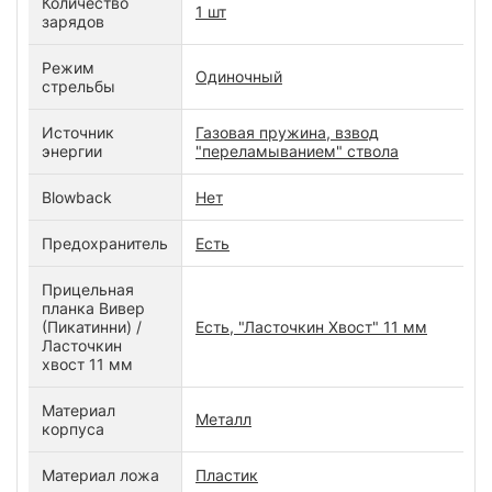
Количество
1 шт
зарядов
Режим
Одиночный
стрельбы
Источник
Газовая пружина, взвод
энергии
"переламыванием" ствола
Blowback
Нет
Предохранитель
Есть
Прицельная
планка Вивер
(Пикатинни) /
Есть, "Ласточкин Хвост" 11 мм
Ласточкин
хвост 11 мм
Материал
Металл
корпуса
Материал ложа
Пластик