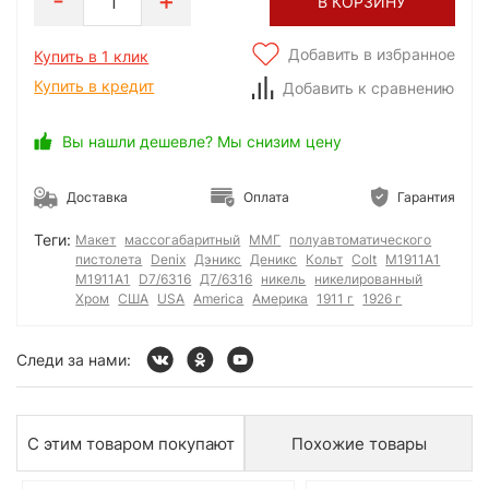
1
В КОРЗИНУ
Добавить в избранное
Купить в 1 клик
Купить в кредит
Добавить к сравнению
Вы нашли дешевле? Мы снизим цену
Доставка
Оплата
Гарантия
Теги:
Макет
массогабаритный
ММГ
полуавтоматического
пистолета
Denix
Дэникс
Деникс
Кольт
Colt
M1911A1
М1911А1
D7/6316
Д7/6316
никель
никелированный
Хром
США
USA
America
Америка
1911 г
1926 г
Следи за нами:
С этим товаром покупают
Похожие товары