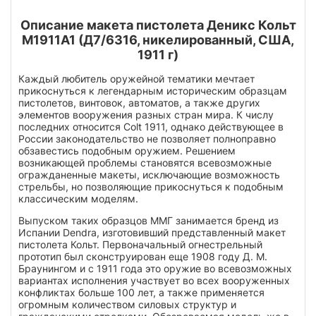
Описание макета пистолета Деникс Кольт
М1911А1 (Д7/6316, никелированный, США,
1911 г)
Каждый любитель оружейной тематики мечтает
прикоснуться к легендарным историческим образцам
пистолетов, винтовок, автоматов, а также других
элементов вооружения разных стран мира. К числу
последних относится Colt 1911, однако действующее в
России законодательство не позволяет полноправно
обзавестись подобным оружием. Решением
возникающей проблемы становятся всевозможные
огражданенные макеты, исключающие возможность
стрельбы, но позволяющие прикоснуться к подобным
классическим моделям.
Выпуском таких образцов ММГ занимается бренд из
Испании Dendra, изготовивший представленный макет
пистолета Кольт. Первоначальный огнестрельный
прототип был сконструирован еще 1908 году Д. М.
Браунингом и с 1911 года это оружие во всевозможных
вариантах исполнения участвует во всех вооруженных
конфликтах больше 100 лет, а также применяется
огромным количеством силовых структур и