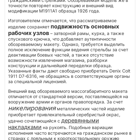
гражданскими стрелками. Обозреваемая модель же в
точности повторяет конструкцию и внешний вид
модификации М1911А1 образца 1926 года.
Изготовителем отмечается, что рассматриваемое
подвижность основных
изделие сохраняет
рабочих узлов
– затворной рамы, курка, а также
спускового крючка, что добавляет аутентичности
обозреваемому макету. Однако, требуется выделить
полное исключение функции ведения стрельбы за счет
деактивации боевых частей, а также отсутствие
возможности извлечения магазина, разборки
конструкции и дальнейшей переделки образца.
Указанные факты дают свободно приобретать Denix Colt
1911 D7-6316, не обращаясь в соответствующие органы
за специальной лицензией.
Внешний вид обозреваемого массогабаритного макета
отличается от стандартной версии, поставляющейся на
вооружение армии и органов правопорядка. За счет
никелирования
металлических частей изделие
приобретает привлекательный серебристый окрас,
деревянными
удачно сочетающийся с
накладками
на рукоять. Подобные вариации
исполнения часто встречаются на гражданском рынке в
странах с лояльным к короткоствольному оружию