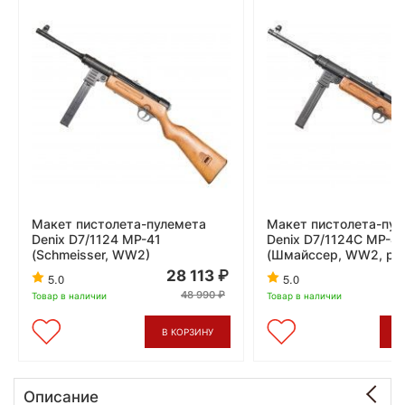
Макет пистолета-пулемета
Макет пистолета-пул
Denix D7/1124 MP-41
Denix D7/1124C MP-41
(Schmeisser, WW2)
(Шмайссер, WW2, ре
28 113
5.0
5.0
48 990
Товар в наличии
Товар в наличии
В КОРЗИНУ
В
Описание