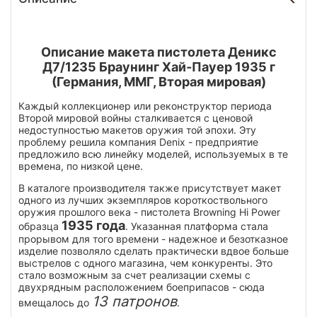
Описание макета пистолета Деникс
Д7/1235 Браунинг Хай-Пауер 1935 г
(Германия, ММГ, Вторая мировая)
Каждый коллекционер или реконструктор периода
Второй мировой войны сталкивается с ценовой
недоступностью макетов оружия той эпохи. Эту
проблему решила компания Denix - предприятие
предложило всю линейку моделей, используемых в те
времена, по низкой цене.
В каталоге производителя также присутствует макет
одного из лучших экземпляров короткоствольного
оружия прошлого века - пистолета Browning Hi Power
1935 года
образца
. Указанная платформа стала
прорывом для того времени - надежное и безотказное
изделие позволяло сделать практически вдвое больше
выстрелов с одного магазина, чем конкуренты. Это
стало возможным за счет реализации схемы с
двухрядным расположением боеприпасов - сюда
13 патронов
вмещалось до
.