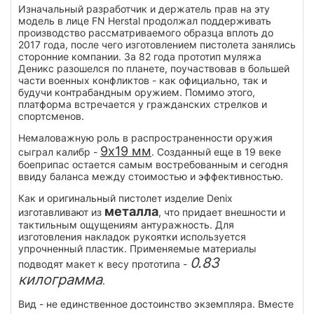
Изначальный разработчик и держатель прав на эту
модель в лице FN Herstal продолжал поддерживать
производство рассматриваемого образца вплоть до
2017 года, после чего изготовлением пистолета занялись
сторонние компании. За 82 года прототип муляжа
Деникс разошелся по планете, поучаствовав в большей
части военных конфликтов - как официально, так и
будучи контрабандным оружием. Помимо этого,
платформа встречается у гражданских стрелков и
спортсменов.
Немаловажную роль в распространенности оружия
9х19 мм
сыграл калибр -
. Созданный еще в 19 веке
боеприпас остается самым востребованным и сегодня
ввиду баланса между стоимостью и эффективностью.
Как и оригинальный пистолет изделие Denix
металла
изготавливают из
, что придает внешности и
тактильным ощущениям антуражность. Для
изготовления накладок рукоятки используется
упрочненный пластик. Применяемые материалы
0.83
подводят макет к весу прототипа -
килограмма
.
Вид - не единственное достоинство экземпляра. Вместе