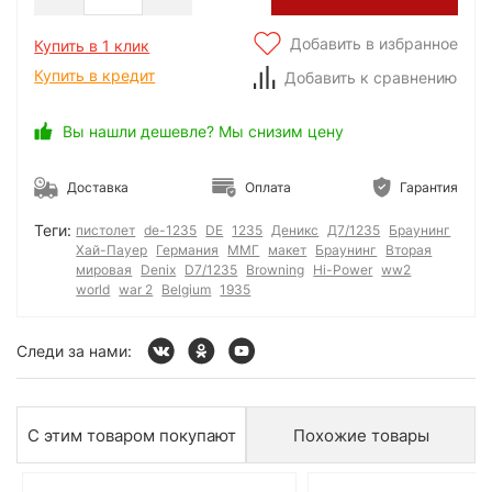
Добавить в избранное
Купить в 1 клик
Купить в кредит
Добавить к сравнению
Вы нашли дешевле? Мы снизим цену
Доставка
Оплата
Гарантия
Теги:
пистолет
de-1235
DE
1235
Деникс
Д7/1235
Браунинг
Хай-Пауер
Германия
ММГ
макет
Браунинг
Вторая
мировая
Denix
D7/1235
Browning
Hi-Power
ww2
world
war 2
Belgium
1935
Следи за нами:
С этим товаром покупают
Похожие товары