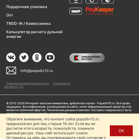
Подарочная упаковка
Опт
TREID-IN / Комиссионка
Калькулятор расчета дульной
энергии
info@popadiv10.ru
Политика конфиденциальности
Согласие на
обработку ПД
© 2013-2026 Интернет-магазин пневматики, арбалетов и луков – PopadiV10.ru. Все права
защищены. Вся информация, размещенная на сайте, носит информационный характер и не
является публичной офертой. Технические данные и комплект поставки товаров могут быть
изменены производителем без уведомления
ИП Жарук Александр Сергеевич, ОГРНИП: 314504704200042
Обратите внимание, что контент сайта popadiv10.ru
Пользуясь сайтом Popadiv10.ru, пользователь автоматически соглашается с условиями,
предназначен для лиц старше 18 лет. Если вы не
прописанными в
Политике конфиденциальности
достигли этого возраста, пожалуйста, покиньте
ОК
данный ресурс. Наш сайт использует cookie.
Копирование любой информации (тексты, фото, видео и др.) с сайта Popadiv10 запрещено,
за исключением наличия письменного согласия администрации сайта Popadiv10.
Оставаясь на нём, вы подтверждаете своё согласие с