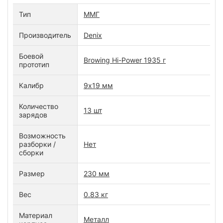
Тип
ММГ
Производитель
Denix
Боевой
Browing Hi-Power 1935 г
прототип
Калибр
9х19 мм
Количество
13 шт
зарядов
Возможность
разборки /
Нет
сборки
Размер
230 мм
Вес
0.83 кг
Материал
Металл