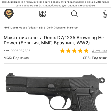
Вся лицензионная продукция на сайте popadiv10.ru представлена в ознакомительных
целях, и не может быть приобретена дистанционным способом.
ММГ Макет Массо Габаритный
Denix (Испания, Макеты)
Макет пистолета Denix D7/1235 Browning Hi-
Power (Бельгия, ММГ, Браунинг, WW2)
4 отзыва
арт.
9005082305
МСК:
Под заказ
СПБ:
Под заказ