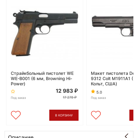
Страйкбольный пистолет WE
Макет пистолета Deni
WE-B001 (6 мм, Browning Hi-
9312 Colt M1911A1 (М
Power)
Кольт, США)
12 983
5.0
17 278
Под заказ
Под заказ
В КОРЗИНУ
В
Описание