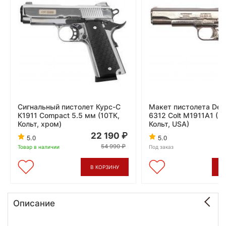
Сигнальный пистолет Курс-С
Макет пистолета Deni
К1911 Compact 5.5 мм (10ТК,
6312 Colt M1911A1 (М
Кольт, хром)
Кольт, USA)
22 190
5.0
5.0
54 990
Товар в наличии
Под заказ
В КОРЗИНУ
В
Описание