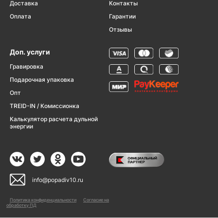
Доставка
Контакты
Оплата
Гарантии
Отзывы
Доп. услуги
Гравировка
Подарочная упаковка
Опт
TREID-IN / Комиссионка
Калькулятор расчета дульной
энергии
info@popadiv10.ru
Политика конфиденциальности
Согласие на
обработку ПД