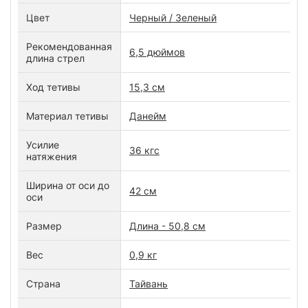
Цвет
Черный / Зеленый
Рекомендованная
6,5 дюймов
длина стрел
Ход тетивы
15,3 см
Материал тетивы
Данейм
Усилие
36 кгс
натяжения
Ширина от оси до
42 см
оси
Размер
Длина - 50,8 см
Вес
0,9 кг
Страна
Тайвань