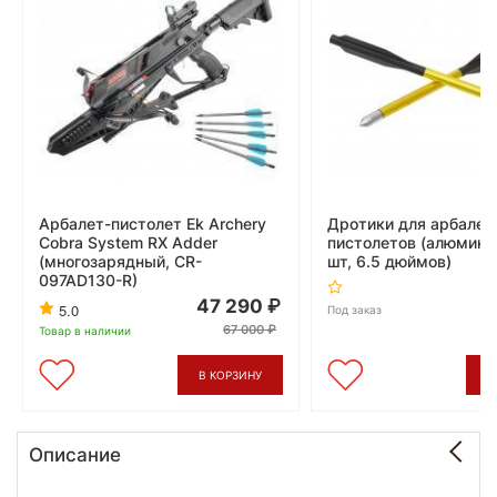
Арбалет-пистолет Ek Archery
Дротики для арбалет
Cobra System RX Adder
пистолетов (алюмини
(многозарядный, CR-
шт, 6.5 дюймов)
097AD130-R)
47 290
5.0
Под заказ
67 000
Товар в наличии
В КОРЗИНУ
В
Описание