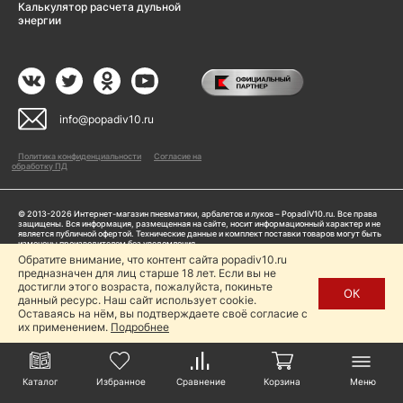
Калькулятор расчета дульной
энергии
info@popadiv10.ru
Политика конфиденциальности
Согласие на
обработку ПД
© 2013-2026 Интернет-магазин пневматики, арбалетов и луков – PopadiV10.ru. Все права
защищены. Вся информация, размещенная на сайте, носит информационный характер и не
является публичной офертой. Технические данные и комплект поставки товаров могут быть
изменены производителем без уведомления
ИП Жарук Александр Сергеевич, ОГРНИП: 314504704200042
Обратите внимание, что контент сайта popadiv10.ru
Пользуясь сайтом Popadiv10.ru, пользователь автоматически соглашается с условиями,
предназначен для лиц старше 18 лет. Если вы не
прописанными в
Политике конфиденциальности
достигли этого возраста, пожалуйста, покиньте
ОК
данный ресурс. Наш сайт использует cookie.
Копирование любой информации (тексты, фото, видео и др.) с сайта Popadiv10 запрещено,
за исключением наличия письменного согласия администрации сайта Popadiv10.
Оставаясь на нём, вы подтверждаете своё согласие с
их применением.
Подробнее
Каталог
Избранное
Сравнение
Корзина
Меню