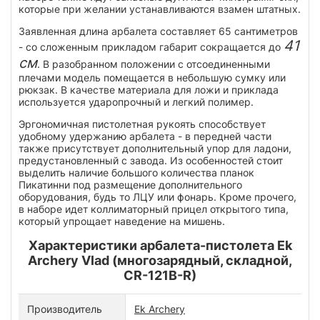
которые при желании устанавливаются взамен штатных.
Заявленная длина арбалета составляет 65 сантиметров
41
- со сложенным прикладом габарит сокращается до
см
. В разобранном положении с отсоединенными
плечами модель помещается в небольшую сумку или
рюкзак. В качестве материала для ложи и приклада
используется ударопрочный и легкий полимер.
Эргономичная пистолетная рукоять способствует
удобному удержанию арбалета - в передней части
также присутствует дополнительный упор для ладони,
предустановленный с завода. Из особенностей стоит
выделить наличие большого количества планок
Пикатинни под размещение дополнительного
оборудования, будь то ЛЦУ или фонарь. Кроме прочего,
в наборе идет коллиматорный прицел открытого типа,
который упрощает наведение на мишень.
Характеристики арбалета-пистолета Ek
Archery Vlad (многозарядный, складной,
CR-121B-R)
Производитель
Ek Archery