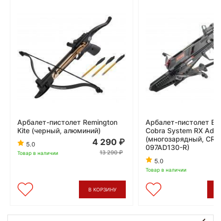
Арбалет-пистолет Remington
Арбалет-пистолет Ek 
Kite (черный, алюминий)
Cobra System RX Add
(многозарядный, CR-
4 290
5.0
097AD130-R)
13 290
Товар в наличии
4
5.0
Товар в наличии
В КОРЗИНУ
В