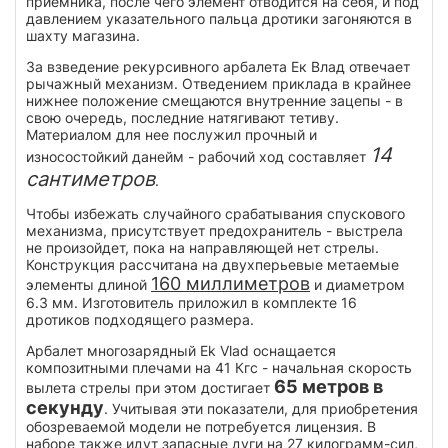
приемника, после чего элемент отводится на себя, и под
давлением указательного пальца дротики загоняются в
шахту магазина.
За взведение рекурсивного арбалета Ек Влад отвечает
рычажный механизм. Отведением приклада в крайнее
нижнее положение смещаются внутренние зацепы - в
свою очередь, последние натягивают тетиву.
Материалом для нее послужил прочный и
14
износостойкий данейм - рабочий ход составляет
сантиметров
.
Чтобы избежать случайного срабатывания спускового
механизма, присутствует предохранитель - выстрела
не произойдет, пока на направляющей нет стрелы.
Конструкция рассчитана на двухперьевые метаемые
160 миллиметров
элементы длиной
и диаметром
6.3 мм. Изготовитель приложил в комплекте 16
дротиков подходящего размера.
Арбалет многозарядный Ek Vlad оснащается
композитными плечами на 41 Кгс - начальная скорость
65 метров в
вылета стрелы при этом достигает
секунду
. Учитывая эти показатели, для приобретения
обозреваемой модели не потребуется лицензия. В
наборе также идут запасные дуги на 27 килограмм-сил,