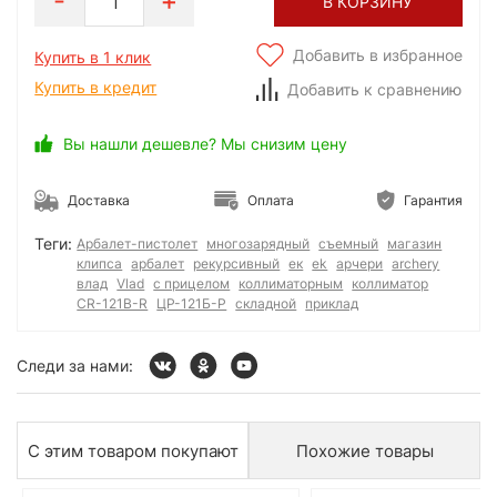
1
В КОРЗИНУ
Добавить в избранное
Купить в 1 клик
Купить в кредит
Добавить к сравнению
Вы нашли дешевле? Мы снизим цену
Доставка
Оплата
Гарантия
Теги:
Арбалет-пистолет
многозарядный
съемный
магазин
клипса
арбалет
рекурсивный
ек
ek
арчери
archery
влад
Vlad
с прицелом
коллиматорным
коллиматор
CR-121B-R
ЦР-121Б-Р
складной
приклад
Следи за нами:
С этим товаром покупают
Похожие товары