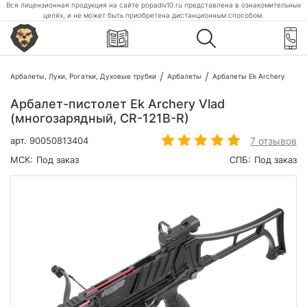
Вся лицензионная продукция на сайте popadiv10.ru представлена в ознакомительных
целях, и не может быть приобретена дистанционным способом.
Арбалеты, Луки, Рогатки, Духовые трубки
Арбалеты
Арбалеты Ek Archery
Арбалет-пистолет Ek Archery Vlad
(многозарядный, CR-121B-R)
7 отзывов
арт.
90050813404
МСК:
Под заказ
СПБ:
Под заказ