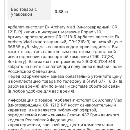
Вес товара с
3.38 кг
упаковкой
Арбалет-пистолет Ek Archery Vlad (многозарядный, CR-
121B-R) купить в интернет-магазине Popadiv10.
Артикул производителя CR-121B-R Арбалет-пистолет Ek
Archery Vlad (многозарядный, CR-121B-R) по низкой цене
36855 руб. Модель со штрихкодом производителя Вы
можете оплатить наложенным платежем с доставкой
или в отделении транспортной компании (ПЭК, СДЭК,
Boxberry). Ваш заказ со штрихкодом 2000000134048
забрать на почте с оплатой при получении в любой части
Российской Федерации.
Перед оформлением заказа обязательно уточняйте цену
и комплектацию товара по телефону 8 (499) 677 16 37 (в
рабочее время) или по e-mail и системе обратной связи
(в любое удобное для вас время).
Информация о товаре "Арбалет-пистолет Ek Archery Vlad
(многозарядный, CR-121B-R)" носит ознакомительный
характер, и не является публичной офертой,
определяемой положениями Статьи 437 Гражданского
кодекса Российской Федерации,
характеристики, внешний вид, цвет и комплектация
могут быть изменены производителем без уведомления.