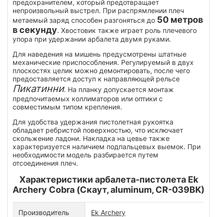
предохранителем, который предотвращает
непроизвольный выстрел. При распрямлении плеч
50 метров
метаемый заряд способен разгоняться до
в секунду
. Хвостовик также играет роль плечевого
упора при удержании арбалета двумя руками.
Для наведения на мишень предусмотрены штатные
механические приспособления. Регулируемый в двух
плоскостях целик можно демонтировать, после чего
предоставляется доступ к направляющей рельсе
Пикатинни
. На планку допускается монтаж
предпочитаемых коллиматоров или оптики с
совместимым типом крепления.
Для удобства удержания пистолетная рукоятка
обладает ребристой поверхностью, что исключает
скольжение ладони. Накладка на цевье также
характеризуется наличием подпальцевых выемок. При
необходимости модель разбирается путем
отсоединения плеч.
Характеристики арбалета-пистолета Ek
Archery Cobra (Скаут, aluminum, CR-039BK)
Производитель
Ek Archery