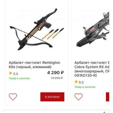
Арбалет-пистолет Remington
Арбалет-пистолет Ek 
Kite (черный, алюминий)
Cobra System RX Add
(многозарядный, CR-
4 290
5.0
097AD130-R)
13 290
Товар в наличии
4
5.0
Товар в наличии
В КОРЗИНУ
В