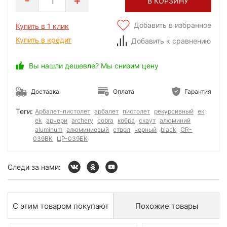
1
В КОРЗИНУ
Добавить в избранное
Купить в 1 клик
Купить в кредит
Добавить к сравнению
Вы нашли дешевле? Мы снизим цену
Доставка
Оплата
Гарантия
Теги:
Арбалет-пистолет
арбалет
пистолет
рекурсивный
ек
ek
арчери
archery
cobra
кобра
скаут
алюминий
aluminum
алюминиевый
ствол
черный
black
CR-
039BK
ЦР-039БК
Следи за нами:
С этим товаром покупают
Похожие товары