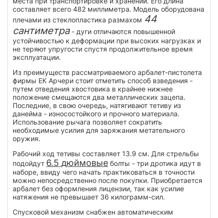
места при транспортировке и хранении. Его длина
составляет всего 482 миллиметра. Модель оборудована
44
плечами из стеклопластика размахом
сантиметра
- дуги отличаются повышенной
устойчивостью к деформации при высоких нагрузках и
не теряют упругости спустя продолжительное время
эксплуатации.
Из преимуществ рассматриваемого арбалет-пистолета
фирмы ЕК Арчери стоит отметить способ взведения -
путем отведения хвостовика в крайнее нижнее
положение смещаются два металлических зацепа.
Последние, в свою очередь, натягивают тетиву из
данейма - износостойкого и прочного материала.
Использование рычага позволяет сократить
необходимые усилия для заряжания метательного
оружия.
Рабочий ход тетивы составляет 13.9 см. Для стрельбы
6.5 дюймовые
подойдут
болты - три дротика идут в
наборе, ввиду чего начать практиковаться в точности
можно непосредственно после покупки. Приобретается
арбалет без оформления лицензии, так как усилие
натяжения не превышает 36 килограмм-сил.
Спусковой механизм снабжен автоматическим