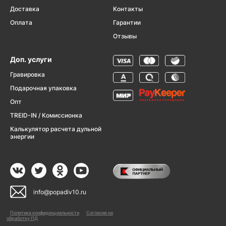
Доставка
Контакты
Оплата
Гарантии
Отзывы
Доп. услуги
Гравировка
Подарочная упаковка
Опт
TREID-IN / Комиссионка
Калькулятор расчета дульной
энергии
info@popadiv10.ru
Политика конфиденциальности
Согласие на
обработку ПД