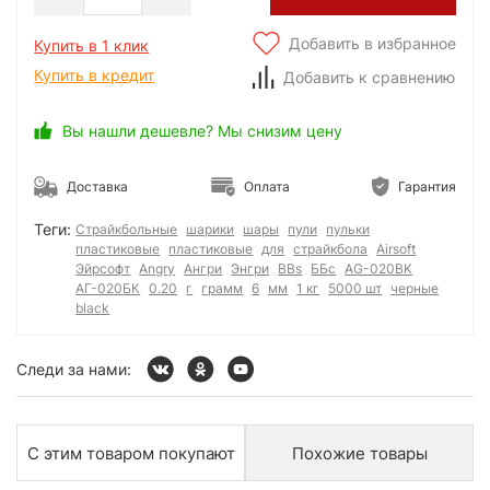
Добавить в избранное
Купить в 1 клик
Купить в кредит
Добавить к сравнению
Вы нашли дешевле? Мы снизим цену
Доставка
Оплата
Гарантия
Теги:
Страйкбольные
шарики
шары
пули
пульки
пластиковые
пластиковые
для
страйкбола
Airsoft
Эйрсофт
Angry
Ангри
Энгри
BBs
ББс
AG-020BK
АГ-020БК
0.20
г
грамм
6
мм
1 кг
5000 шт
черные
black
Следи за нами:
С этим товаром покупают
Похожие товары