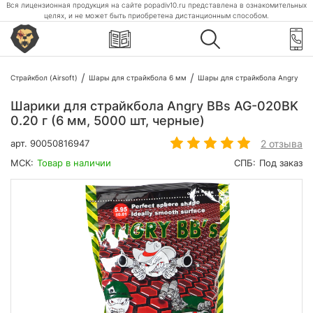
Вся лицензионная продукция на сайте popadiv10.ru представлена в ознакомительных
целях, и не может быть приобретена дистанционным способом.
Страйкбол (Airsoft)
Шары для страйкбола 6 мм
Шары для страйкбола Angry
Шарики для страйкбола Angry BBs AG-020BK
0.20 г (6 мм, 5000 шт, черные)
2 отзыва
арт.
90050816947
МСК:
Товар в наличии
СПБ:
Под заказ