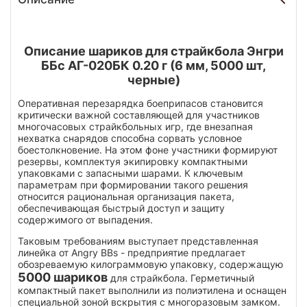
Описание шариков для страйкбола Энгри
ББс АГ-020БК 0.20 г (6 мм, 5000 шт,
черные)
Оперативная перезарядка боеприпасов становится
критически важной составляющей для участников
многочасовых страйкбольных игр, где внезапная
нехватка снарядов способна сорвать условное
боестолкновение. На этом фоне участники формируют
резервы, комплектуя экипировку компактными
упаковками с запасными шарами. К ключевым
параметрам при формировании такого решения
относится рациональная организация пакета,
обеспечивающая быстрый доступ и защиту
содержимого от выпадения.
Таковым требованиям выступает представленная
линейка от Angry BBs - предприятие предлагает
обозреваемую килограммовую упаковку, содержащую
5000 шариков
для страйкбола. Герметичный
компактный пакет выполнили из полиэтилена и оснащен
специальной зоной вскрытия с многоразовым замком.