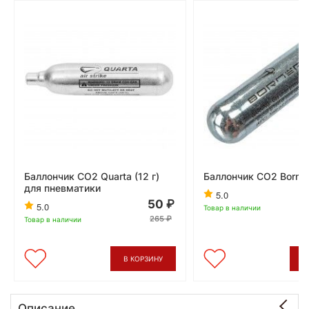
Баллончик CO2 Quarta (12 г)
Баллончик CO2 Borner
для пневматики
5.0
50
5.0
Товар в наличии
265
Товар в наличии
В КОРЗИНУ
В
Описание