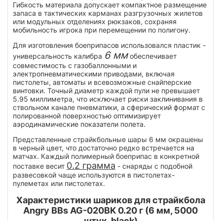
Гибкость материала допускает компактное размещение
запаса в тактических карманах разгрузочных жилетов
или модульных отделениях рюкзаков, сохраняя
мобильность игрока при перемещении по полигону.
Для изготовления боеприпасов использовался пластик -
6 мм
универсальность калибра
обеспечивает
совместимость с газобаллонными и
электропневматическими приводами, включая
пистолеты, автоматы и всевозможные снайперские
винтовки. Точный диаметр каждой пули не превышает
5.95 миллиметра, что исключает риски заклинивания в
ствольном канале пневматики, а сферический формат с
полированной поверхностью оптимизирует
аэродинамические показатели полета.
Представленные страйкбольные шары 6 мм окрашены
в черный цвет, что достаточно редко встречается на
матчах. Каждый полимерный боеприпас в конкретной
0.2 грамма
поставке весит
- снаряды с подобной
развесовкой чаще используются в пистолетах-
пулеметах или пистолетах.
Характеристики шариков для страйкбола
Angry BBs AG-020BK 0.20 г (6 мм, 5000
штук, black)