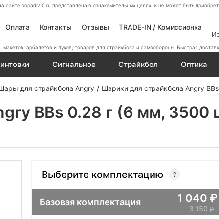
а сайте popadiv10.ru представлена в ознакомительных целях, и не может быть приобр
Оплата
Контакты
Отзывы
TRADE-IN / Комиссионка
И
 макетов, арбалетов и луков, товаров для страйкбола и самообороны. Быстрая доставк
интовки
Сигнальное
Страйкбол
Оптика
Шары для страйкбола Angry
Шарики для страйкбола Angry BBs 
ry BBs 0.28 г (6 мм, 3500 
Выберите комплектацию
1 040
Базовая комплектация
3 150