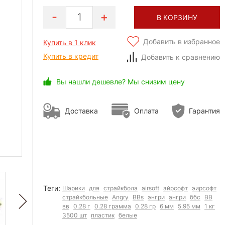
1
В КОРЗИНУ
Добавить в избранное
Купить в 1 клик
Купить в кредит
Добавить к сравнению
Вы нашли дешевле? Мы снизим цену
Доставка
Оплата
Гарантия
Теги:
Шарики
для
страйкбола
airsoft
эйрсофт
эирсофт
страйкбольные
Angry
BBs
энгри
ангри
ббс
BB
вв
0.28 г
0.28 грамма
0.28 гр
6 мм
5.95 мм
1 кг
3500 шт
пластик
белые