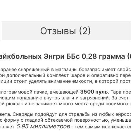
Отзывы (2)
йкбольных Энгри ББс 0.28 грамма (6
заранее снаряженный в магазины боезапас имеет свой
бой дополнительный комплект шаров и оперативно пере
ниции стоит уделять внимание емкости, в которой пос
3500 пуль
килограммовой пачке, вмещающей
. Тара пр
вующим попаданию внутрь влаги и загрязнений. За сче
 рюкзак и не занимает много места среди носимого с
вета. Снаряды подойдут для стрельбы из любых эйрсо
 форму с гладкой обтекаемой поверхностью, уменьшая
5.95 миллиметров
тавляет
- тем самым исключается