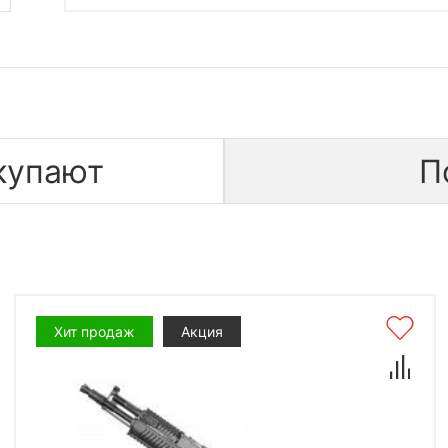
купают
П
Хит продаж
Акция