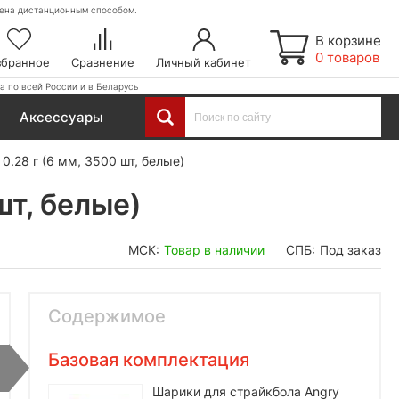
етена дистанционным способом.
В корзине
0 товаров
збранное
Сравнение
Личный кабинет
а по всей России и в Беларусь
Аксессуары
0.28 г (6 мм, 3500 шт, белые)
шт, белые)
МСК:
Товар в наличии
СПБ:
Под заказ
Содержимое
Базовая комплектация
Шарики для страйкбола Angry